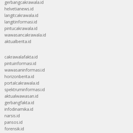
gerbangcakrawala.id
helvetianews.id
langitcakrawala.id
langitinformasi.id
pintucakrawala.id
wawasancakrawala.id
aktualberita.id
cakrawalafakta.id
pintuinformasi.id
wawasaninformasi.id
horizonberita.id
portalcakrawala.id
spektruminformasi.id
aktualwawasan.id
gerbangfakta.id
infodinamika.id
narsis.id
pansos.id
forensik.id