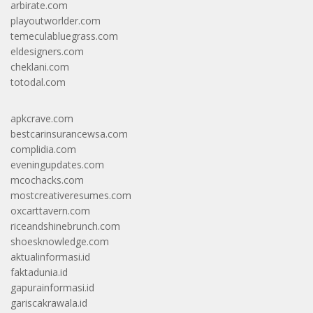
arbirate.com
playoutworlder.com
temeculabluegrass.com
eldesigners.com
cheklani.com
totodal.com
apkcrave.com
bestcarinsurancewsa.com
complidia.com
eveningupdates.com
mcochacks.com
mostcreativeresumes.com
oxcarttavern.com
riceandshinebrunch.com
shoesknowledge.com
aktualinformasi.id
faktadunia.id
gapurainformasi.id
gariscakrawala.id