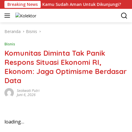
Langsung
anmar, Apakah Kamu Sudah Aman Untuk Dikunjungi?
Breaking News
P
ke
konten
Beranda
Bisnis
Bisnis
Komunitas Diminta Tak Panik
Respons Situasi Ekonomi RI,
Ekonom: Jaga Optimisme Berdasar
Data
Seokwati Putri
Juni 6, 2026
loading…