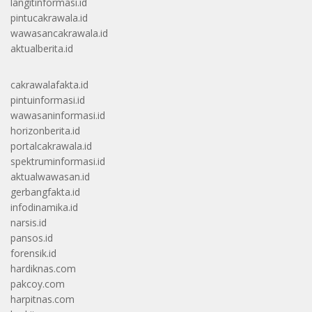
langitinformasi.id
pintucakrawala.id
wawasancakrawala.id
aktualberita.id
cakrawalafakta.id
pintuinformasi.id
wawasaninformasi.id
horizonberita.id
portalcakrawala.id
spektruminformasi.id
aktualwawasan.id
gerbangfakta.id
infodinamika.id
narsis.id
pansos.id
forensik.id
hardiknas.com
pakcoy.com
harpitnas.com