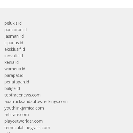
pelukis.id
pancoran.id
jasmani.id
cipanas.id
eksklusif.id
inovatif.id
xenia.id
wamena.id
parapat.id
penatapan.id
balige.id
topthreenews.com
aaatrucksandautowreckings.com
youthlinkjamica.com
arbirate.com
playoutworlder.com
temeculabluegrass.com