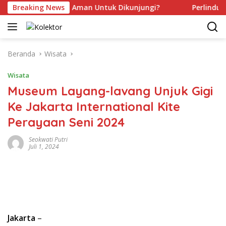
Langsung
h Kamu Sudah Aman Untuk Dikunjungi?
Breaking News
Perlindungan M
ke
konten
Beranda
Wisata
Wisata
Museum Layang-lavang Unjuk Gigi
Ke Jakarta International Kite
Perayaan Seni 2024
Seokwati Putri
Juli 1, 2024
Jakarta
–