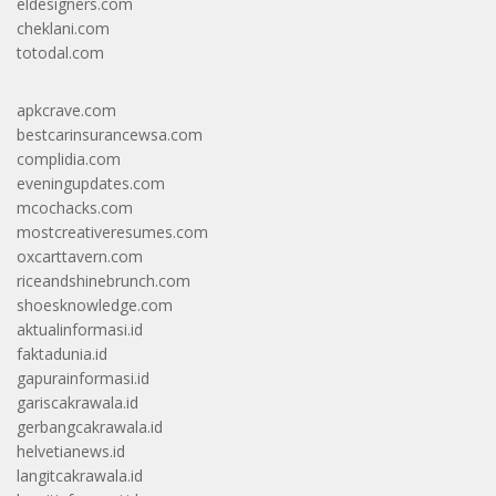
eldesigners.com
cheklani.com
totodal.com
apkcrave.com
bestcarinsurancewsa.com
complidia.com
eveningupdates.com
mcochacks.com
mostcreativeresumes.com
oxcarttavern.com
riceandshinebrunch.com
shoesknowledge.com
aktualinformasi.id
faktadunia.id
gapurainformasi.id
gariscakrawala.id
gerbangcakrawala.id
helvetianews.id
langitcakrawala.id