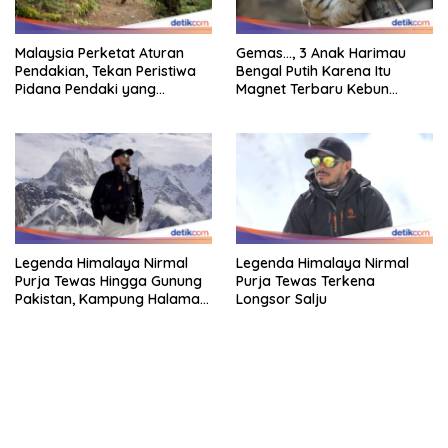
Malaysia Perketat Aturan
Gemas…, 3 Anak Harimau
Pendakian, Tekan Peristiwa
Bengal Putih Karena Itu
Pidana Pendaki yang
Magnet Terbaru Kebun
Tersesat
Binatang Malaysia
Legenda Himalaya Nirmal
Legenda Himalaya Nirmal
Purja Tewas Hingga Gunung
Purja Tewas Terkena
Pakistan, Kampung Halaman
Longsor Salju
Berduka
bandar besar starlight princess1000 bagi bonus