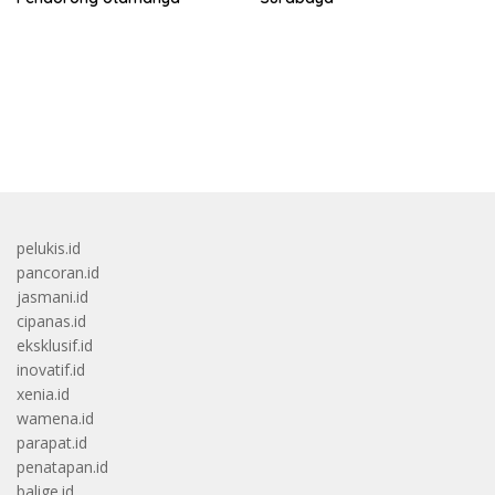
bandar besar starlight princess1000 bagi bonus
pelukis.id
pancoran.id
jasmani.id
cipanas.id
eksklusif.id
inovatif.id
xenia.id
wamena.id
parapat.id
penatapan.id
balige.id