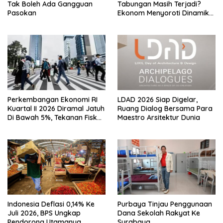
Tak Boleh Ada Gangguan
Tabungan Masih Terjadi?
Pasokan
Ekonom Menyoroti Dinamika
Simpanan Nasabah
Perkembangan Ekonomi RI
LDAD 2026 Siap Digelar,
Kuartal II 2026 Diramal Jatuh
Ruang Dialog Bersama Para
Di Bawah 5%, Tekanan Fiskal
Maestro Arsitektur Dunia
Bersama Sebab Itu Sorotan
Indonesia Deflasi 0,14% Ke
Purbaya Tinjau Penggunaan
Juli 2026, BPS Ungkap
Dana Sekolah Rakyat Ke
Pendorong Utamanya
Surabaya