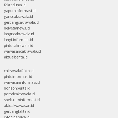
faktadunia.id
gapurainformasi.id
gariscakrawala.id
gerbangcakrawala.id
helvetianews.id
langitcakrawala.id
langitinformasi.id
pintucakrawala.id
wawasancakrawala.id
aktualberita.id
cakrawalafakta.id
pintuinformasi.id
wawasaninformasi.id
horizonberita.id
portalcakrawala.id
spektruminformasi.id
aktualwawasan.id
gerbangfakta.id
infodinamika.id