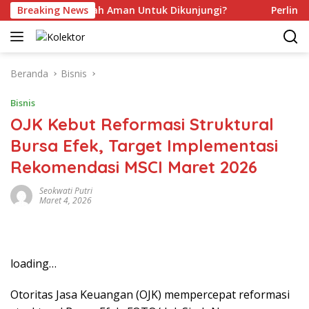
Langsung
kah Kamu Sudah Aman Untuk Dikunjungi?
Breaking News
Perlindungan
ke
konten
Beranda
Bisnis
Bisnis
OJK Kebut Reformasi Struktural
Bursa Efek, Target Implementasi
Rekomendasi MSCI Maret 2026
Seokwati Putri
Maret 4, 2026
loading…
Otoritas Jasa Keuangan (OJK) mempercepat reformasi