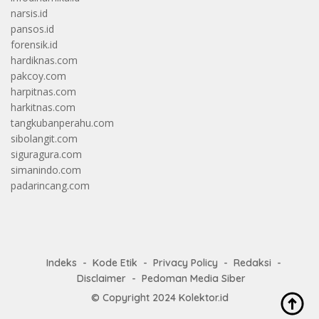
narsis.id
pansos.id
forensik.id
hardiknas.com
pakcoy.com
harpitnas.com
harkitnas.com
tangkubanperahu.com
sibolangit.com
siguragura.com
simanindo.com
padarincang.com
Indeks
Kode Etik
Privacy Policy
Redaksi
Disclaimer
Pedoman Media Siber
© Copyright 2024
Kolektor.id