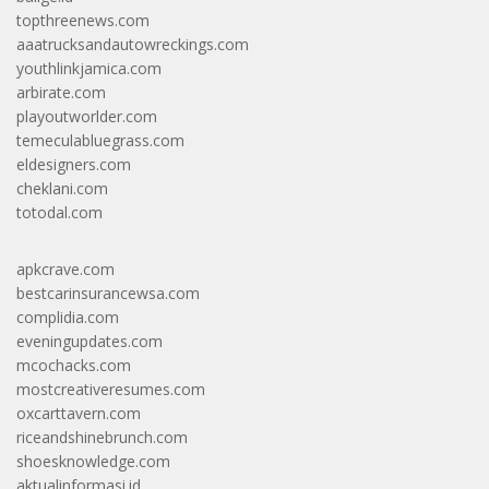
topthreenews.com
aaatrucksandautowreckings.com
youthlinkjamica.com
arbirate.com
playoutworlder.com
temeculabluegrass.com
eldesigners.com
cheklani.com
totodal.com
apkcrave.com
bestcarinsurancewsa.com
complidia.com
eveningupdates.com
mcochacks.com
mostcreativeresumes.com
oxcarttavern.com
riceandshinebrunch.com
shoesknowledge.com
aktualinformasi.id