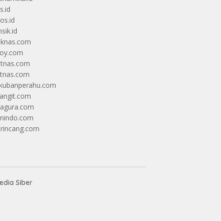
s.id
os.id
sik.id
iknas.com
coy.com
itnas.com
itnas.com
kubanperahu.com
langit.com
ragura.com
nindo.com
rincang.com
dia Siber