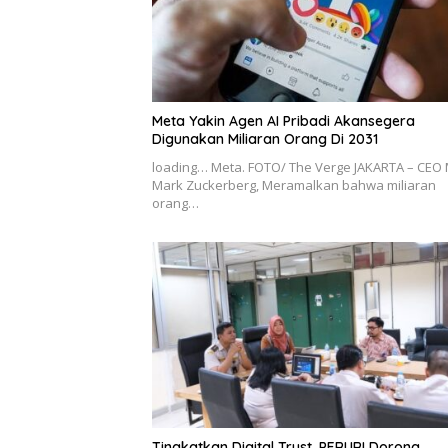
Meta Yakin Agen AI Pribadi Akansegera
Digunakan Miliaran Orang Di 2031
loading… Meta. FOTO/ The Verge JAKARTA – CEO 
Mark Zuckerberg, Meramalkan bahwa miliaran
orang…
Tingkatkan Digital Trust, PERURI Dorong