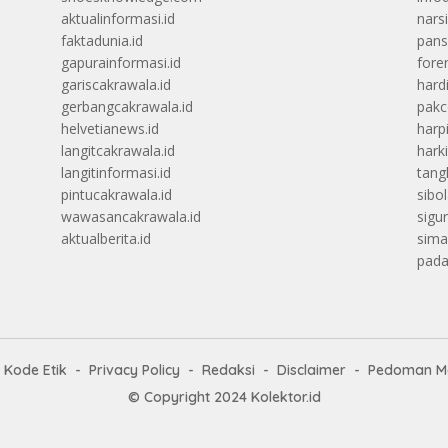
aktualinformasi.id
narsi
faktadunia.id
pans
gapurainformasi.id
foren
gariscakrawala.id
hard
gerbangcakrawala.id
pak
helvetianews.id
harp
langitcakrawala.id
hark
langitinformasi.id
tang
pintucakrawala.id
sibo
wawasancakrawala.id
sigu
aktualberita.id
sima
pada
Kode Etik
Privacy Policy
Redaksi
Disclaimer
Pedoman Me
© Copyright 2024
Kolektor.id