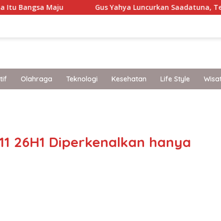
Maju
Gus Yahya Luncurkan Saadatuna, Tegaskan 5 Pri
if
Olahraga
Teknologi
Kesehatan
Life Style
Wisa
band
1 26H1 Diperkenalkan hanya