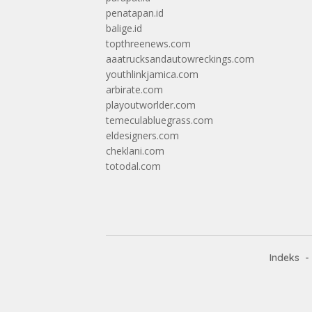
penatapan.id
balige.id
topthreenews.com
aaatrucksandautowreckings.com
youthlinkjamica.com
arbirate.com
playoutworlder.com
temeculabluegrass.com
eldesigners.com
cheklani.com
totodal.com
Indeks