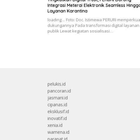
Integrasi Meterai Elektronik Seamless Hingg
Layanan Karantina
loading… Foto: Doc. Istimewa PERURI memperkua
dukungannya Pada transformasi digital layanan
publik Lewat kegiatan sosialisasi…
pelukis.id
pancoran.id
jasmani.id
cipanas.id
eksklusif.id
inovatif.id
xenia.id
wamena.id
parapat.id