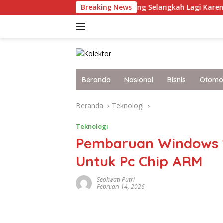
Langsung
otret Terkini Malaysia yang Selangkah Lagi Karena Itu Bangsa 
Breaking News
ke
konten
Beranda
Nasional
Bisnis
Otomot
Beranda
Teknologi
Teknologi
Pembaruan Windows 1
Untuk Pc Chip ARM
Seokwati Putri
Februari 14, 2026