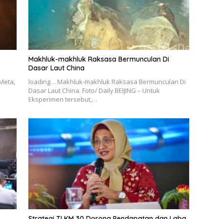
Makhluk-makhluk Raksasa Bermunculan Di
Dasar Laut China
Meta,
loading… Makhluk-makhluk Raksasa Bermunculan Di
Dasar Laut China. Foto/ Daily BEIJING – Untuk
Eksperimen tersebut,…
Strategi TLKM 30 Dorong Pendapatan dan Laba