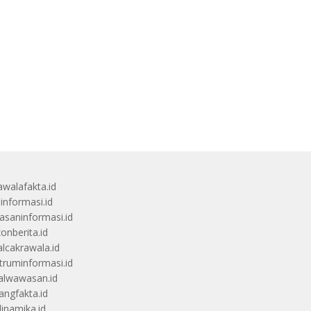
awalafakta.id
uinformasi.id
saninformasi.id
zonberita.id
alcakrawala.id
truminformasi.id
alwawasan.id
angfakta.id
dinamika.id