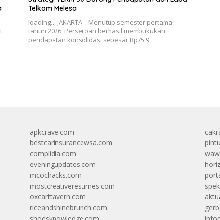
a
Telkom Melesa
loading… JAKARTA – Menutup semester pertama
t
tahun 2026, Perseroan berhasil membukukan
pendapatan konsolidasi sebesar Rp75,9…
apkcrave.com
cakr
bestcarinsurancewsa.com
pint
complidia.com
wawa
eveningupdates.com
hori
mcochacks.com
port
mostcreativeresumes.com
spek
oxcarttavern.com
aktu
riceandshinebrunch.com
gerb
shoesknowledge.com
info