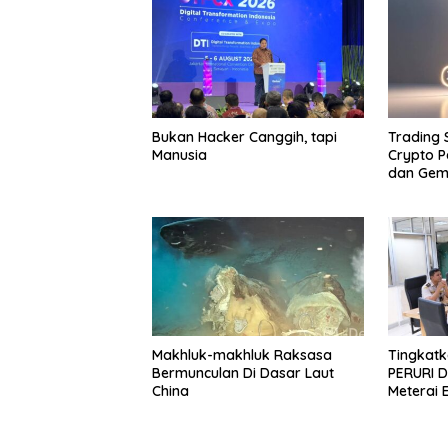
Bukan Hacker Canggih, tapi
Trading
Manusia
Crypto P
dan Gemi
Makhluk-makhluk Raksasa
Tingkatka
Bermunculan Di Dasar Laut
PERURI D
China
Meterai 
Hingga L