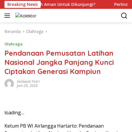
Langsung
ah Kamu Sudah Aman Untuk Dikunjungi?
Breaking News
Perlindungan 
ke
konten
Beranda
Olahraga
Olahraga
Pendanaan Pemusatan Latihan
Nasional Jangka Panjang Kunci
Ciptakan Generasi Kampiun
Seokwati Putri
Juni 29, 2026
loading…
Ketum PB WI Airlangga Hartarto: Pendanaan