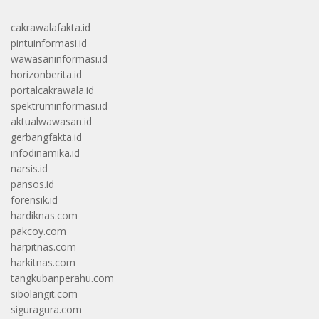
cakrawalafakta.id
pintuinformasi.id
wawasaninformasi.id
horizonberita.id
portalcakrawala.id
spektruminformasi.id
aktualwawasan.id
gerbangfakta.id
infodinamika.id
narsis.id
pansos.id
forensik.id
hardiknas.com
pakcoy.com
harpitnas.com
harkitnas.com
tangkubanperahu.com
sibolangit.com
siguragura.com