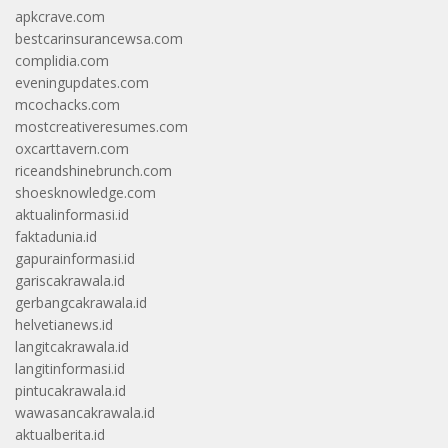
apkcrave.com
bestcarinsurancewsa.com
complidia.com
eveningupdates.com
mcochacks.com
mostcreativeresumes.com
oxcarttavern.com
riceandshinebrunch.com
shoesknowledge.com
aktualinformasi.id
faktadunia.id
gapurainformasi.id
gariscakrawala.id
gerbangcakrawala.id
helvetianews.id
langitcakrawala.id
langitinformasi.id
pintucakrawala.id
wawasancakrawala.id
aktualberita.id