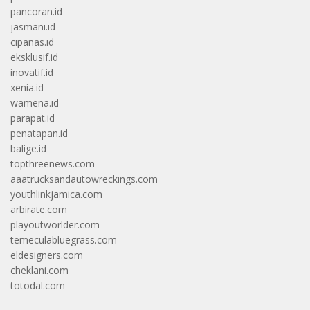
pancoran.id
jasmani.id
cipanas.id
eksklusif.id
inovatif.id
xenia.id
wamena.id
parapat.id
penatapan.id
balige.id
topthreenews.com
aaatrucksandautowreckings.com
youthlinkjamica.com
arbirate.com
playoutworlder.com
temeculabluegrass.com
eldesigners.com
cheklani.com
totodal.com