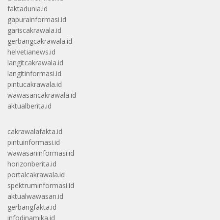
faktadunia.id
gapurainformasi.id
gariscakrawala.id
gerbangcakrawala.id
helvetianews.id
langitcakrawala.id
langitinformasi.id
pintucakrawala.id
wawasancakrawala.id
aktualberita.id
cakrawalafakta.id
pintuinformasi.id
wawasaninformasi.id
horizonberita.id
portalcakrawala.id
spektruminformasi.id
aktualwawasan.id
gerbangfakta.id
infodinamika.id