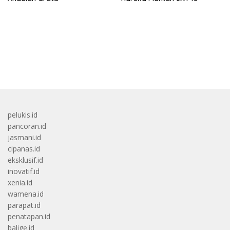
bandar besar starlight princess1000 bagi bonus
pelukis.id
pancoran.id
jasmani.id
cipanas.id
eksklusif.id
inovatif.id
xenia.id
wamena.id
parapat.id
penatapan.id
balige.id