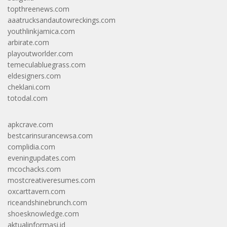
topthreenews.com
aaatrucksandautowreckings.com
youthlinkjamica.com
arbirate.com
playoutworlder.com
temeculabluegrass.com
eldesigners.com
cheklani.com
totodal.com
apkcrave.com
bestcarinsurancewsa.com
complidia.com
eveningupdates.com
mcochacks.com
mostcreativeresumes.com
oxcarttavern.com
riceandshinebrunch.com
shoesknowledge.com
aktualinformasi.id