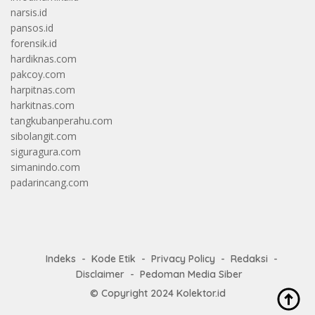
narsis.id
pansos.id
forensik.id
hardiknas.com
pakcoy.com
harpitnas.com
harkitnas.com
tangkubanperahu.com
sibolangit.com
siguragura.com
simanindo.com
padarincang.com
Indeks
Kode Etik
Privacy Policy
Redaksi
Disclaimer
Pedoman Media Siber
© Copyright 2024
Kolektor.id