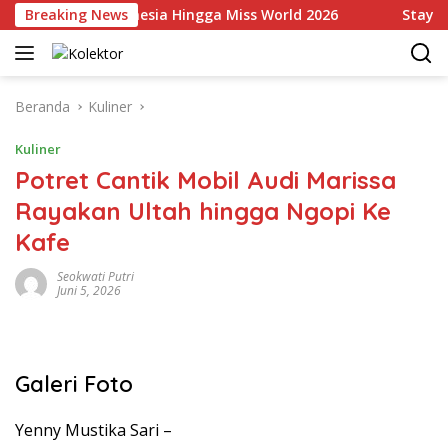
Langsung
 Wakili Indonesia Hingga Miss World 2026
Breaking News
Staycation
ke
konten
Beranda
Kuliner
Kuliner
Potret Cantik Mobil Audi Marissa
Rayakan Ultah hingga Ngopi Ke
Kafe
Seokwati Putri
Juni 5, 2026
Galeri Foto
Yenny Mustika Sari –