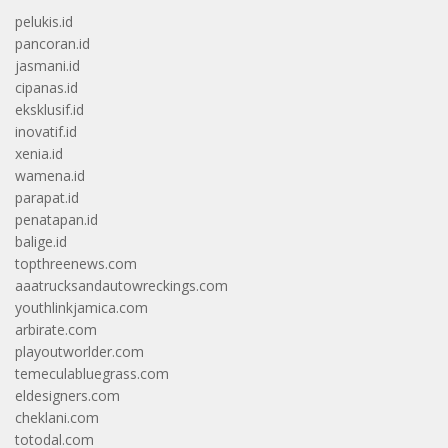
pelukis.id
pancoran.id
jasmani.id
cipanas.id
eksklusif.id
inovatif.id
xenia.id
wamena.id
parapat.id
penatapan.id
balige.id
topthreenews.com
aaatrucksandautowreckings.com
youthlinkjamica.com
arbirate.com
playoutworlder.com
temeculabluegrass.com
eldesigners.com
cheklani.com
totodal.com