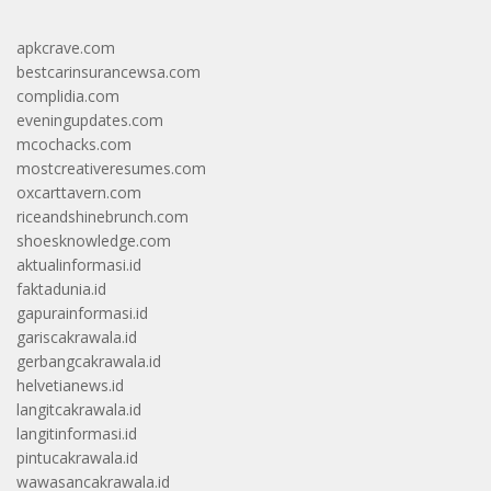
apkcrave.com
bestcarinsurancewsa.com
complidia.com
eveningupdates.com
mcochacks.com
mostcreativeresumes.com
oxcarttavern.com
riceandshinebrunch.com
shoesknowledge.com
aktualinformasi.id
faktadunia.id
gapurainformasi.id
gariscakrawala.id
gerbangcakrawala.id
helvetianews.id
langitcakrawala.id
langitinformasi.id
pintucakrawala.id
wawasancakrawala.id