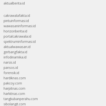
aktualberita.id
cakrawalafakta.id
pintuinformasi.id
wawasaninformasi.id
horizonberita.id
portalcakrawala.id
spektruminformasi.id
aktualwawasan.id
gerbangfakta.id
infodinamika.id
narsis.id
pansos.id
forensik.id
hardiknas.com
pakcoy.com
harpitnas.com
harkitnas.com
tangkubanperahu.com
sibolangit.com