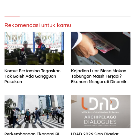
Rekomendasi untuk kamu
Komut Pertamina Tegaskan
Kejadian Luar Biasa Makan
Tak Boleh Ada Gangguan
Tabungan Masih Terjadi?
Pasokan
Ekonom Menyoroti Dinamika
Simpanan Nasabah
Perkembangan Ekonomi RI
LDAD 2026 Siap Digelar,