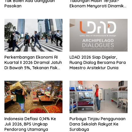
Tak Boleh Ada Gangguan
Tabungan Masih Terjadi?
Pasokan
Ekonom Menyoroti Dinamika
Simpanan Nasabah
Perkembangan Ekonomi RI
LDAD 2026 Siap Digelar,
Kuartal II 2026 Diramal Jatuh
Ruang Dialog Bersama Para
Di Bawah 5%, Tekanan Fiskal
Maestro Arsitektur Dunia
Bersama Sebab Itu Sorotan
Indonesia Deflasi 0,14% Ke
Purbaya Tinjau Penggunaan
Juli 2026, BPS Ungkap
Dana Sekolah Rakyat Ke
Pendorong Utamanya
Surabaya