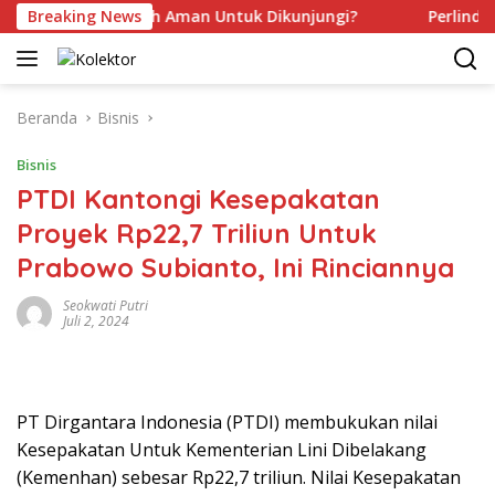
Langsung
kah Kamu Sudah Aman Untuk Dikunjungi?
Breaking News
Perlindungan
ke
konten
Beranda
Bisnis
Bisnis
PTDI Kantongi Kesepakatan
Proyek Rp22,7 Triliun Untuk
Prabowo Subianto, Ini Rinciannya
Seokwati Putri
Juli 2, 2024
PT Dirgantara Indonesia (PTDI) membukukan nilai
Kesepakatan Untuk Kementerian Lini Dibelakang
(Kemenhan) sebesar Rp22,7 triliun. Nilai Kesepakatan