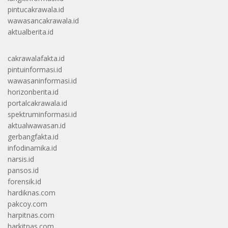
pintucakrawala.id
wawasancakrawala.id
aktualberita.id
cakrawalafakta.id
pintuinformasi.id
wawasaninformasi.id
horizonberita.id
portalcakrawala.id
spektruminformasi.id
aktualwawasan.id
gerbangfakta.id
infodinamika.id
narsis.id
pansos.id
forensik.id
hardiknas.com
pakcoy.com
harpitnas.com
harkitnas.com