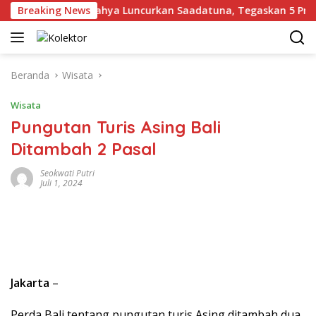
Langsung
Breaking News
Gus Yahya Luncurkan Saadatuna, Tegaskan 5 Prinsip D
ke
konten
Beranda
Wisata
Wisata
Pungutan Turis Asing Bali
Ditambah 2 Pasal
Seokwati Putri
Juli 1, 2024
Jakarta
–
Perda Bali tentang pungutan turis Asing ditambah dua