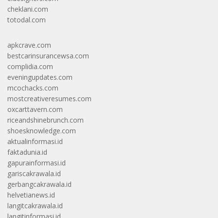
cheklani.com
totodal.com
apkcrave.com
bestcarinsurancewsa.com
complidia.com
eveningupdates.com
mcochacks.com
mostcreativeresumes.com
oxcarttavern.com
riceandshinebrunch.com
shoesknowledge.com
aktualinformasi.id
faktadunia.id
gapurainformasi.id
gariscakrawala.id
gerbangcakrawala.id
helvetianews.id
langitcakrawala.id
langitinformasi.id