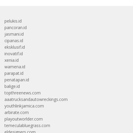
pelukis.id
pancoran.id
jasmani.id
cipanas.id
eksklusif.id
inovatif.id
xenia.id
wamena.id
parapat.id
penatapan.id
balige.id
topthreenews.com
aaatrucksandautowreckings.com
youthlinkjamica.com
arbirate.com
playoutworlder.com
temeculabluegrass.com
eldesigners.com