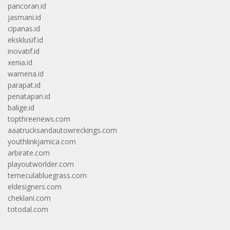
pancoran.id
jasmani.id
cipanas.id
eksklusif.id
inovatif.id
xenia.id
wamena.id
parapat.id
penatapan.id
balige.id
topthreenews.com
aaatrucksandautowreckings.com
youthlinkjamica.com
arbirate.com
playoutworlder.com
temeculabluegrass.com
eldesigners.com
cheklani.com
totodal.com