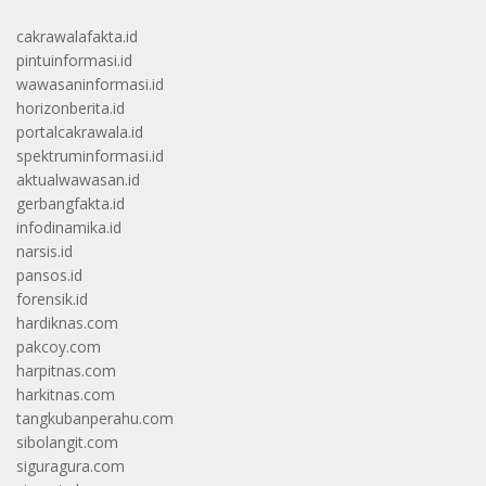
cakrawalafakta.id
pintuinformasi.id
wawasaninformasi.id
horizonberita.id
portalcakrawala.id
spektruminformasi.id
aktualwawasan.id
gerbangfakta.id
infodinamika.id
narsis.id
pansos.id
forensik.id
hardiknas.com
pakcoy.com
harpitnas.com
harkitnas.com
tangkubanperahu.com
sibolangit.com
siguragura.com