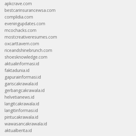
apkcrave.com
bestcarinsurancewsa.com
complidia.com
eveningupdates.com
mcochacks.com
mostcreativeresumes.com
oxcarttavern.com
riceandshinebrunch.com
shoesknowledge.com
aktualinformasi.id
faktadunia.id
gapurainformasi.id
gariscakrawala.id
gerbangcakrawala.id
helvetianews.id
langitcakrawala.id
langitinformasi.id
pintucakrawala.id
wawasancakrawala.id
aktualberita.id