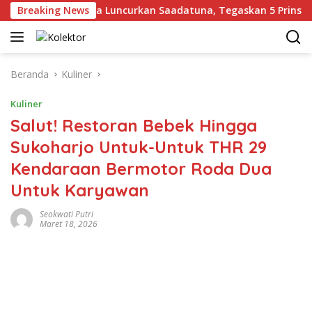
Langsung
Gus Yahya Luncurkan Saadatuna, Tegaskan 5 Prinsip Dasar M
Breaking News
ke
konten
Beranda
Kuliner
Kuliner
Salut! Restoran Bebek Hingga
Sukoharjo Untuk-Untuk THR 29
Kendaraan Bermotor Roda Dua
Untuk Karyawan
Seokwati Putri
Maret 18, 2026