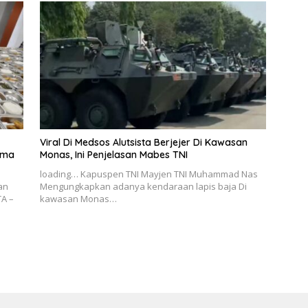
Viral Di Medsos Alutsista Berjejer Di Kawasan
ama
Monas, Ini Penjelasan Mabes TNI
loading… Kapuspen TNI Mayjen TNI Muhammad Nas
an
Mengungkapkan adanya kendaraan lapis baja Di
TA –
kawasan Monas…