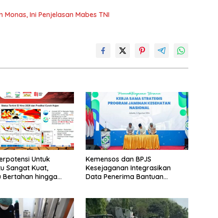
an Monas, Ini Penjelasan Mabes TNI
Berpotensi Untuk
Kemensos dan BPJS
tu Sangat Kuat,
Kesejaganan Integrasikan
 Bertahan hingga
Data Penerima Bantuan
er
Pemerintah PBI JK