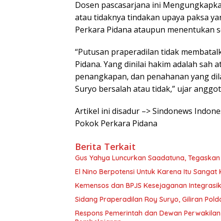
Dosen pascasarjana ini Mengungkapkan
atau tidaknya tindakan upaya paksa ya
Perkara Pidana ataupun menentukan se
“Putusan praperadilan tidak membata
Pidana. Yang dinilai hakim adalah sah 
penangkapan, dan penahanan yang dila
Suryo bersalah atau tidak,” ujar anggo
Artikel ini disadur –> Sindonews Indo
Pokok Perkara Pidana
Berita Terkait
Gus Yahya Luncurkan Saadatuna, Tegaskan
El Nino Berpotensi Untuk Karena Itu Sanga
Kemensos dan BPJS Kesejaganan Integrasik
Sidang Praperadilan Roy Suryo, Giliran Pol
Respons Pemerintah dan Dewan Perwakilan 