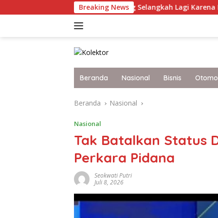
Langsung
 Terkini Malaysia yang Selangkah Lagi Karena Itu Bangsa Maju
Breaking News
ke
konten
Beranda
Nasional
Bisnis
Otomot
Beranda
Nasional
Nasional
Tak Batalkan Status 
Perkara Pidana
Seokwati Putri
Juli 8, 2026