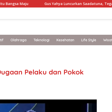
Gus Yahya Luncurkan Saadatuna, Tegaskan 5 Prinsip 
if
Olahraga
Teknologi
Kesehatan
Life Style
Wisa
band
Dugaan Pelaku dan Pokok