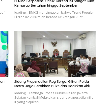
 5
El Nino Berpotensi Untuk Karena Itu Sangat Kuat,
Kemarau Bertahan hingga September
quf
loading… BMKG mengingatkan bahwa Trend Populer
El Nino Ke 2026 telah berada Ke kategori kuat…
kan
Sidang Praperadilan Roy Suryo, Giliran Polda
Metro Jaya Serahkan Bukti dan Hadirkan Ahli
loading… Lembaga Proses Hukum Negeri Jakarta
Selatan kembali Melakukan sidang praperadilan jilid
III yang diajukan…