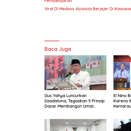
Pembelajaran
Viral Di Medsos Alutsista Berjejer Di Kawas
Baca Juga
Gus Yahya Luncurkan
El Nino 
Saadatuna, Tegaskan 5 Prinsip
Karena I
Dasar Membangun Umat
Kemarau
Terbaik
Septemb