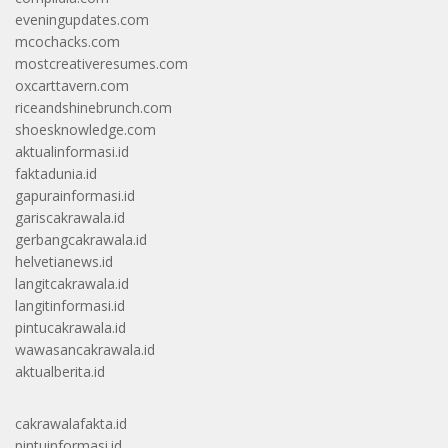
eveningupdates.com
mcochacks.com
mostcreativeresumes.com
oxcarttavern.com
riceandshinebrunch.com
shoesknowledge.com
aktualinformasi.id
faktadunia.id
gapurainformasi.id
gariscakrawala.id
gerbangcakrawala.id
helvetianews.id
langitcakrawala.id
langitinformasi.id
pintucakrawala.id
wawasancakrawala.id
aktualberita.id
cakrawalafakta.id
pintuinformasi.id