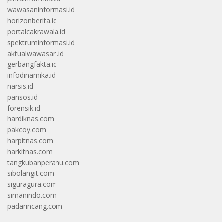
wawasaninformasi.id
horizonberita.id
portalcakrawala.id
spektruminformasi.id
aktualwawasan.id
gerbangfakta.id
infodinamika.id
narsis.id
pansos.id
forensik.id
hardiknas.com
pakcoy.com
harpitnas.com
harkitnas.com
tangkubanperahu.com
sibolangit.com
siguragura.com
simanindo.com
padarincang.com