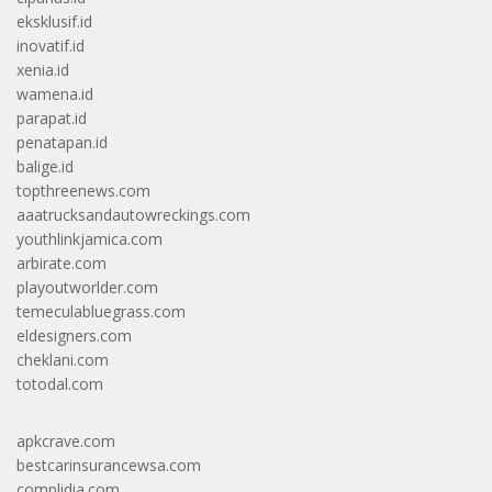
eksklusif.id
inovatif.id
xenia.id
wamena.id
parapat.id
penatapan.id
balige.id
topthreenews.com
aaatrucksandautowreckings.com
youthlinkjamica.com
arbirate.com
playoutworlder.com
temeculabluegrass.com
eldesigners.com
cheklani.com
totodal.com
apkcrave.com
bestcarinsurancewsa.com
complidia.com