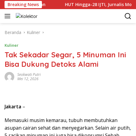
Langsung
Dilakukan
Breaking News
HUT Hingga-28 IJTI, Jurnalis Monitor Diimb
ke
konten
Beranda
Kuliner
Kuliner
Tak Sekadar Segar, 5 Minuman Ini
Bisa Dukung Detoks Alami
Seokwati Putri
Mei 12, 2026
Jakarta
–
Memasuki musim kemarau, tubuh membutuhkan
asupan cairan sehat dan menyegarkan. Selain air putih,
5 racikan minuman ini juga bisa dikonsumsi Sebab