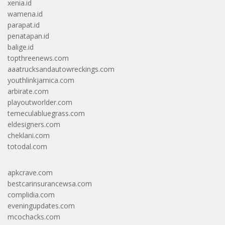
xenia.id
wamena.id
parapat.id
penatapan.id
balige.id
topthreenews.com
aaatrucksandautowreckings.com
youthlinkjamica.com
arbirate.com
playoutworlder.com
temeculabluegrass.com
eldesigners.com
cheklani.com
totodal.com
apkcrave.com
bestcarinsurancewsa.com
complidia.com
eveningupdates.com
mcochacks.com