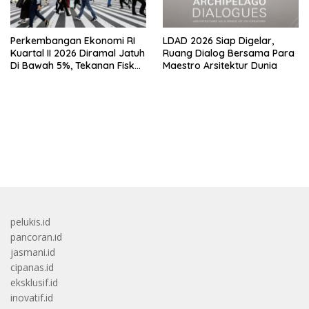
Perkembangan Ekonomi RI
LDAD 2026 Siap Digelar,
Kuartal II 2026 Diramal Jatuh
Ruang Dialog Bersama Para
Di Bawah 5%, Tekanan Fiskal
Maestro Arsitektur Dunia
Bersama Sebab Itu Sorotan
bandar besar starlight princess1000 bagi bonus
pelukis.id
pancoran.id
jasmani.id
cipanas.id
eksklusif.id
inovatif.id