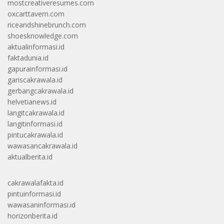
mostcreativeresumes.com
oxcarttavern.com
riceandshinebrunch.com
shoesknowledge.com
aktualinformasi.id
faktadunia.id
gapurainformasi.id
gariscakrawala.id
gerbangcakrawala.id
helvetianews.id
langitcakrawala.id
langitinformasi.id
pintucakrawala.id
wawasancakrawala.id
aktualberita.id
cakrawalafakta.id
pintuinformasi.id
wawasaninformasi.id
horizonberita.id