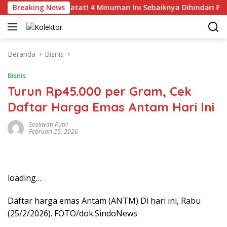
Langsung
kasi
Breaking News
Catat! 4 Minuman Ini Sebaiknya Dihindari Penderi
ke
konten
Beranda
Bisnis
Bisnis
Turun Rp45.000 per Gram, Cek
Daftar Harga Emas Antam Hari Ini
Seokwati Putri
Februari 25, 2026
loading…
Daftar harga emas Antam (ANTM) Di hari ini, Rabu
(25/2/2026). FOTO/dok.SindoNews