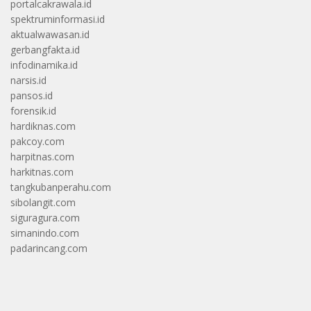
portalcakrawala.id
spektruminformasi.id
aktualwawasan.id
gerbangfakta.id
infodinamika.id
narsis.id
pansos.id
forensik.id
hardiknas.com
pakcoy.com
harpitnas.com
harkitnas.com
tangkubanperahu.com
sibolangit.com
siguragura.com
simanindo.com
padarincang.com