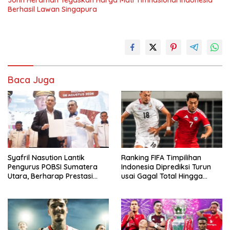
John Herdman Tegaskan Harga Mati Timnasional Indonesia
Berhasil Lawan Singapura
Baca Juga
Syafril Nasution Lantik
Ranking FIFA Timpilihan
Pengurus POBSI Sumatera
Indonesia Diprediksi Turun
Utara, Berharap Prestasi
usai Gagal Total Hingga
Terus Meresahkan
Gelar AFF 2026