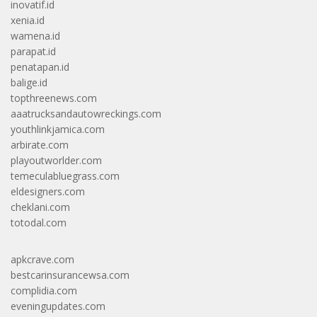
inovatif.id
xenia.id
wamena.id
parapat.id
penatapan.id
balige.id
topthreenews.com
aaatrucksandautowreckings.com
youthlinkjamica.com
arbirate.com
playoutworlder.com
temeculabluegrass.com
eldesigners.com
cheklani.com
totodal.com
apkcrave.com
bestcarinsurancewsa.com
complidia.com
eveningupdates.com