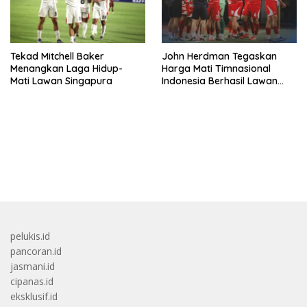
Tekad Mitchell Baker
John Herdman Tegaskan
Menangkan Laga Hidup-
Harga Mati Timnasional
Mati Lawan Singapura
Indonesia Berhasil Lawan
Singapura
bandar besar starlight princess1000 bagi bonus
pelukis.id
pancoran.id
jasmani.id
cipanas.id
eksklusif.id