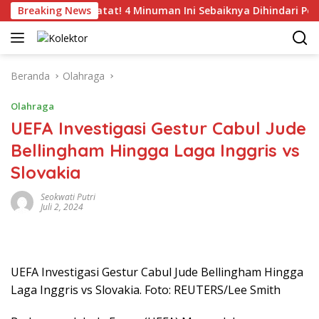
Langsung
si
Breaking News
Catat! 4 Minuman Ini Sebaiknya Dihindari Penderita
ke
konten
Beranda
Olahraga
Olahraga
UEFA Investigasi Gestur Cabul Jude
Bellingham Hingga Laga Inggris vs
Slovakia
Seokwati Putri
Juli 2, 2024
UEFA Investigasi Gestur Cabul Jude Bellingham Hingga
Laga Inggris vs Slovakia. Foto: REUTERS/Lee Smith