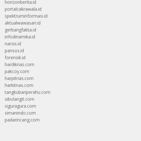
horizonberita.id
portalcakrawala.id
spektruminformasi.id
aktualwawasan.id
gerbangfakta.id
infodinamika.id
narsis.id
pansos.id
forensik.id
hardiknas.com
pakcoy.com
harpitnas.com
harkitnas.com
tangkubanperahu.com
sibolangit.com
siguragura.com
simanindo.com
padarincang.com