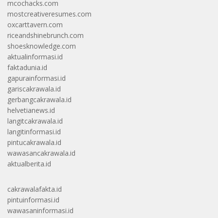
mcochacks.com
mostcreativeresumes.com
oxcarttavern.com
riceandshinebrunch.com
shoesknowledge.com
aktualinformasi.id
faktadunia.id
gapurainformasi.id
gariscakrawala.id
gerbangcakrawala.id
helvetianews.id
langitcakrawala.id
langitinformasi.id
pintucakrawala.id
wawasancakrawala.id
aktualberita.id
cakrawalafakta.id
pintuinformasi.id
wawasaninformasi.id