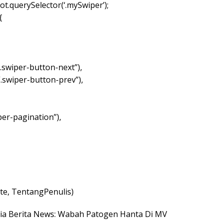
t.querySelector(‘.mySwiper’);
{
.swiper-button-next”),
“.swiper-button-prev”),
per-pagination”),
e, TentangPenulis)
nesia Berita News: Wabah Patogen Hanta Di MV