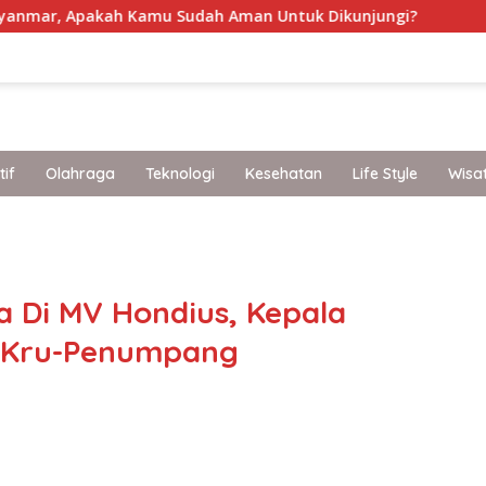
ah Kamu Sudah Aman Untuk Dikunjungi?
Perlindungan 
if
Olahraga
Teknologi
Kesehatan
Life Style
Wisa
band
 Di MV Hondius, Kepala
s Kru-Penumpang