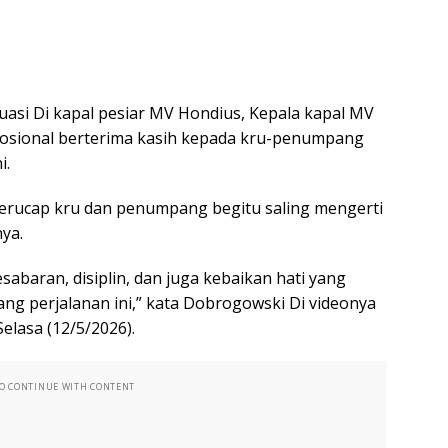
tuasi Di kapal pesiar MV Hondius, Kepala kapal MV
osional berterima kasih kepada kru-penumpang
i.
i berucap kru dan penumpang begitu saling mengerti
ya.
abaran, disiplin, dan juga kebaikan hati yang
ang perjalanan ini,” kata Dobrogowski Di videonya
 Selasa (12/5/2026).
TO CONTINUE WITH CONTENT