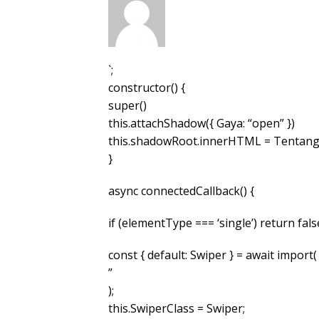
`;
constructor() {
super()
this.attachShadow({ Gaya: “open” })
this.shadowRoot.innerHTML = Tentang
}
async connectedCallback() {
if (elementType === ‘single’) return fals
const { default: Swiper } = await import(
”
);
this.SwiperClass = Swiper;