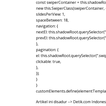
const swiperContainer = this.shadowRoo
new this.SwiperClass(swiperContainer, 
slidesPerView: 1,
spaceBetween: 18,
navigation: {
nextEl: this.shadowRoot.querySelector(“
prevEl: this.shadowRoot.querySelector(
},
pagination: {
el: this.shadowRoot.querySelector(“.swi
clickable: true,
},
});
}
}
customElements.define(elementTemplat
Artikel ini disadur –> Detik.com Indo