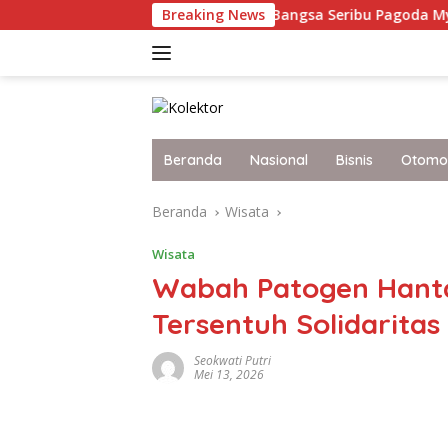
Langsung
kot Grammy 2027
Breaking News
Bangsa Seribu Pagoda Myanmar, Apak
ke
konten
Beranda
Nasional
Bisnis
Otomot
Beranda
Wisata
Wisata
Wabah Patogen Hanta
Tersentuh Solidarita
Seokwati Putri
Mei 13, 2026