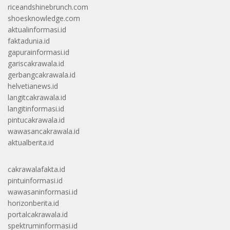
riceandshinebrunch.com
shoesknowledge.com
aktualinformasi.id
faktadunia.id
gapurainformasi.id
gariscakrawala.id
gerbangcakrawala.id
helvetianews.id
langitcakrawala.id
langitinformasi.id
pintucakrawala.id
wawasancakrawala.id
aktualberita.id
cakrawalafakta.id
pintuinformasi.id
wawasaninformasi.id
horizonberita.id
portalcakrawala.id
spektruminformasi.id