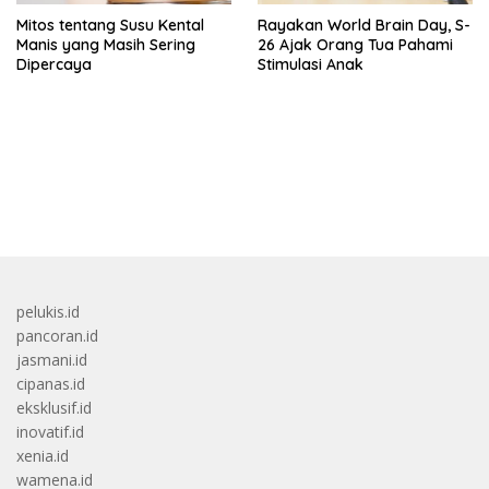
Mitos tentang Susu Kental
Rayakan World Brain Day, S-
Manis yang Masih Sering
26 Ajak Orang Tua Pahami
Dipercaya
Stimulasi Anak
bandar besar starlight princess1000 bagi bonus
pelukis.id
pancoran.id
jasmani.id
cipanas.id
eksklusif.id
inovatif.id
xenia.id
wamena.id