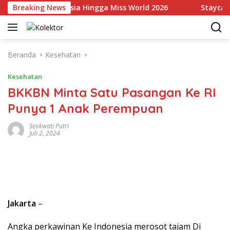
Langsung
akili Indonesia Hingga Miss World 2026
Breaking News
Staycation Me
ke
konten
Beranda
Kesehatan
Kesehatan
BKKBN Minta Satu Pasangan Ke RI
Punya 1 Anak Perempuan
Seokwati Putri
Juli 2, 2024
Jakarta
–
Angka perkawinan Ke Indonesia merosot tajam Di