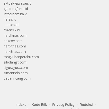
aktualwawasan.id
gerbangfakta.id
infodinamika.id
narsis.id
pansos.id
forensik.id
hardiknas.com
pakcoy.com
harpitnas.com
harkitnas.com
tangkubanperahu.com
sibolangit.com
siguragura.com
simanindo.com
padarincang.com
Indeks
Kode Etik
Privacy Policy
Redaksi