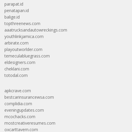
parapat.id
penatapan.id
balige.id
topthreenews.com
aaatrucksandautowreckings.com
youthlinkjamica.com
arbirate.com
playoutworlder.com
temeculabluegrass.com
eldesigners.com
cheklani.com
totodal.com
apkcrave.com
bestcarinsurancewsa.com
complidia.com
eveningupdates.com
mcochacks.com
mostcreativeresumes.com
oxcarttavern.com