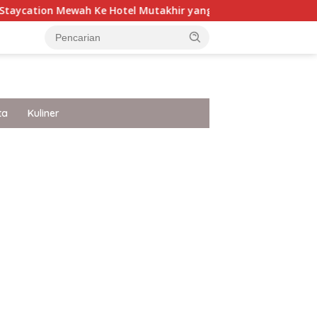
 Ke Hotel Mutakhir yang Punya White Sandy Beach Ke Jakarta
ta
Kuliner
ar besar starlight princess1000 bagi bonus