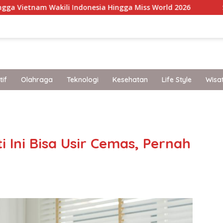
i Indonesia Hingga Miss World 2026
Staycation Mewah
if
Olahraga
Teknologi
Kesehatan
Life Style
Wisa
band
 Ini Bisa Usir Cemas, Pernah