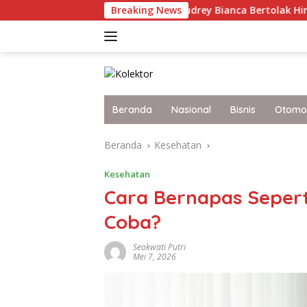
Langsung
an Nama Bangsa, Audrey Bianca Bertolak Hingga Vietnam Wakil
Breaking News
ke
konten
Beranda
Nasional
Bisnis
Otomot
Beranda
Kesehatan
Kesehatan
Cara Bernapas Seperti
Coba?
Seokwati Putri
Mei 7, 2026