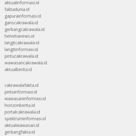
aktualinformasi.id
faktadunia.id
gapurainformasi.id
gariscakrawala.id
gerbangcakrawala.id
helvetianews.id
langitcakrawala.id
langitinformasi.id
pintucakrawala.id
wawasancakrawala.id
aktualberita.id
cakrawalafakta.id
pintuinformasi.id
wawasaninformasi.id
horizonberita.id
portalcakrawala.id
spektruminformasi.id
aktualwawasan.id
gerbangfakta.id