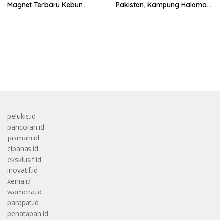
Magnet Terbaru Kebun
Pakistan, Kampung Halaman
Binatang Malaysia
Berduka
bandar besar starlight princess1000 bagi bonus
pelukis.id
pancoran.id
jasmani.id
cipanas.id
eksklusif.id
inovatif.id
xenia.id
wamena.id
parapat.id
penatapan.id