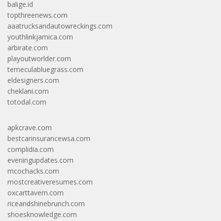
balige.id
topthreenews.com
aaatrucksandautowreckings.com
youthlinkjamica.com
arbirate.com
playoutworlder.com
temeculabluegrass.com
eldesigners.com
cheklani.com
totodal.com
apkcrave.com
bestcarinsurancewsa.com
complidia.com
eveningupdates.com
mcochacks.com
mostcreativeresumes.com
oxcarttavern.com
riceandshinebrunch.com
shoesknowledge.com