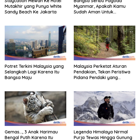
Staycation Mewah Ke Hotel
Bangsa Seribu Pagoda
Mutakhir yang Punya White
Myanmar, Apakah Kamu
Sandy Beach Ke Jakarta
Sudah Aman Untuk
Dikunjungi?
Potret Terkini Malaysia yang
Malaysia Perketat Aturan
Selangkah Lagi Karena Itu
Pendakian, Tekan Peristiwa
Bangsa Maju
Pidana Pendaki yang
Tersesat
Gemas…, 3 Anak Harimau
Legenda Himalaya Nirmal
Bengal Putih Karena Itu
Purja Tewas Hingga Gunung