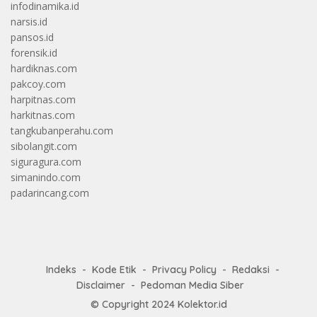
infodinamika.id
narsis.id
pansos.id
forensik.id
hardiknas.com
pakcoy.com
harpitnas.com
harkitnas.com
tangkubanperahu.com
sibolangit.com
siguragura.com
simanindo.com
padarincang.com
Indeks
Kode Etik
Privacy Policy
Redaksi
Disclaimer
Pedoman Media Siber
© Copyright 2024
Kolektor.id