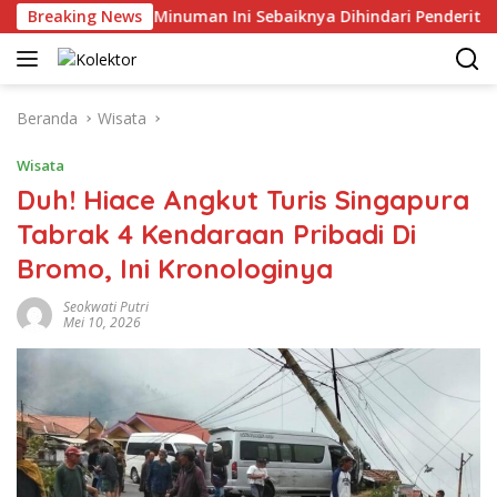
Langsung
Catat! 4 Minuman Ini Sebaiknya Dihindari Penderita Tekanan
Breaking News
ke
konten
Beranda
Wisata
Wisata
Duh! Hiace Angkut Turis Singapura
Tabrak 4 Kendaraan Pribadi Di
Bromo, Ini Kronologinya
Seokwati Putri
Mei 10, 2026