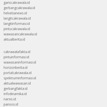
gariscakrawala.id
gerbangcakrawala.id
helvetianews.id
langitcakrawala.id
langitinformasi.id
pintucakrawala.id
wawasancakrawala.id
aktualberita.id
cakrawalafakta.id
pintuinformasi.id
wawasaninformasi.id
horizonberita.id
portalcakrawala.id
spektruminformasi.id
aktualwawasan.id
gerbangfakta.id
infodinamika.id
narsis.id
pansos.id