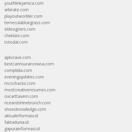
youthlinkjamica.com
arbirate.com
playoutworlder.com
temeculabluegrass.com
eldesigners.com
cheklani.com
totodal.com
apkcrave.com
bestcarinsurancewsa.com
complidia.com
eveningupdates.com
mcochacks.com
mostcreativeresumes.com
oxcarttavern.com
riceandshinebrunch.com
shoesknowledge.com
aktualinformasi.id
faktadunia.id
gapurainformasi.id