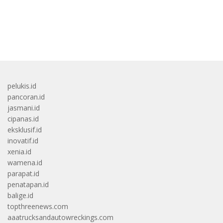
bandar besar starlight princess1000 bagi bonus
pelukis.id
pancoran.id
jasmani.id
cipanas.id
eksklusif.id
inovatif.id
xenia.id
wamena.id
parapat.id
penatapan.id
balige.id
topthreenews.com
aaatrucksandautowreckings.com