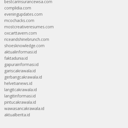
bestcarinsurancewsa.com
complidia.com
eveningupdates.com
mcochacks.com
mostcreativeresumes.com
oxcarttavern.com
riceandshinebrunch.com
shoesknowledge.com
aktualinformasi.id
faktadunia.id
gapurainformasi.id
gariscakrawala.id
gerbangcakrawala.id
helvetianews.id
langitcakrawala.id
langitinformasi.id
pintucakrawala.id
wawasancakrawala.id
aktualberita.id