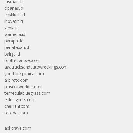
jasmani.id
cipanas.id
eksklusif.id
inovatif.id
xenia.id
wamena.id
parapat.id
penatapan.id
balige.id
topthreenews.com
aaatrucksandautowreckings.com
youthlinkjamica.com
arbirate.com
playoutworlder.com
temeculabluegrass.com
eldesigners.com
cheklani.com
totodal.com
apkcrave.com