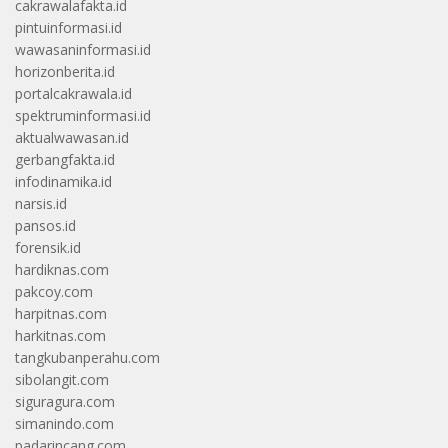
cakrawalafakta.id
pintuinformasi.id
wawasaninformasi.id
horizonberita.id
portalcakrawala.id
spektruminformasi.id
aktualwawasan.id
gerbangfakta.id
infodinamika.id
narsis.id
pansos.id
forensik.id
hardiknas.com
pakcoy.com
harpitnas.com
harkitnas.com
tangkubanperahu.com
sibolangit.com
siguragura.com
simanindo.com
padarincang.com