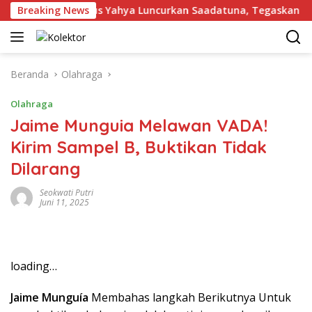
Langsung
ju
Breaking News
Gus Yahya Luncurkan Saadatuna, Tegaskan 5 Prins
ke
konten
Beranda
Olahraga
Olahraga
Jaime Munguia Melawan VADA!
Kirim Sampel B, Buktikan Tidak
Dilarang
Seokwati Putri
Juni 11, 2025
loading…
Jaime Munguía
Membahas langkah Berikutnya Untuk