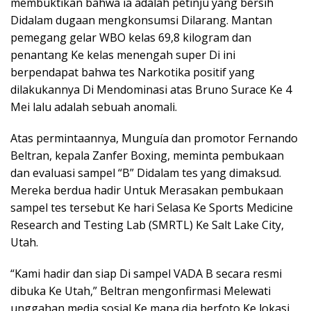
membuktikan bahwa ia adalah petinju yang bersih
Didalam dugaan mengkonsumsi Dilarang. Mantan
pemegang gelar WBO kelas 69,8 kilogram dan
penantang Ke kelas menengah super Di ini
berpendapat bahwa tes Narkotika positif yang
dilakukannya Di Mendominasi atas Bruno Surace Ke 4
Mei lalu adalah sebuah anomali.
Atas permintaannya, Munguía dan promotor Fernando
Beltran, kepala Zanfer Boxing, meminta pembukaan
dan evaluasi sampel “B” Didalam tes yang dimaksud.
Mereka berdua hadir Untuk Merasakan pembukaan
sampel tes tersebut Ke hari Selasa Ke Sports Medicine
Research and Testing Lab (SMRTL) Ke Salt Lake City,
Utah.
“Kami hadir dan siap Di sampel VADA B secara resmi
dibuka Ke Utah,” Beltran mengonfirmasi Melewati
unggahan media sosial Ke mana dia berfoto Ke lokasi