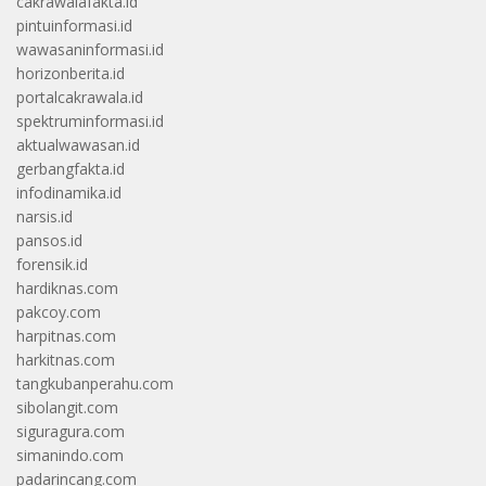
cakrawalafakta.id
pintuinformasi.id
wawasaninformasi.id
horizonberita.id
portalcakrawala.id
spektruminformasi.id
aktualwawasan.id
gerbangfakta.id
infodinamika.id
narsis.id
pansos.id
forensik.id
hardiknas.com
pakcoy.com
harpitnas.com
harkitnas.com
tangkubanperahu.com
sibolangit.com
siguragura.com
simanindo.com
padarincang.com