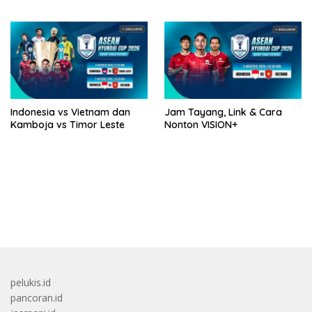
Singapura
Indonesia vs Vietnam dan
Jam Tayang, Link & Cara
Kamboja vs Timor Leste
Nonton VISION+
bandar besar starlight princess1000 bagi bonus
pelukis.id
pancoran.id