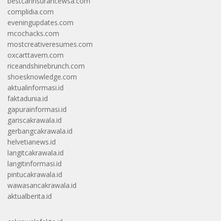
bestcarinsurancewsa.com
complidia.com
eveningupdates.com
mcochacks.com
mostcreativeresumes.com
oxcarttavern.com
riceandshinebrunch.com
shoesknowledge.com
aktualinformasi.id
faktadunia.id
gapurainformasi.id
gariscakrawala.id
gerbangcakrawala.id
helvetianews.id
langitcakrawala.id
langitinformasi.id
pintucakrawala.id
wawasancakrawala.id
aktualberita.id