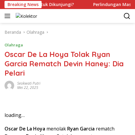
Langsung
udah Aman Untuk Dikunjungi?
Breaking News
Perlindungan Masih Di K
ke
konten
Beranda
Olahraga
Olahraga
Oscar De La Hoya Tolak Ryan
Garcia Rematch Devin Haney: Dia
Pelari
Seokwati Putri
Mei 22, 2025
loading…
Oscar De La Hoya
menolak
Ryan Garcia
rematch