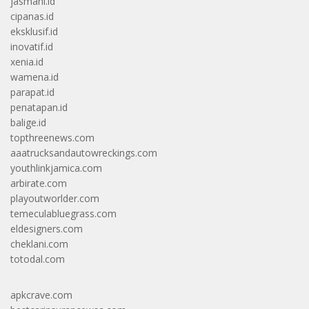
jasmani.id
cipanas.id
eksklusif.id
inovatif.id
xenia.id
wamena.id
parapat.id
penatapan.id
balige.id
topthreenews.com
aaatrucksandautowreckings.com
youthlinkjamica.com
arbirate.com
playoutworlder.com
temeculabluegrass.com
eldesigners.com
cheklani.com
totodal.com
apkcrave.com