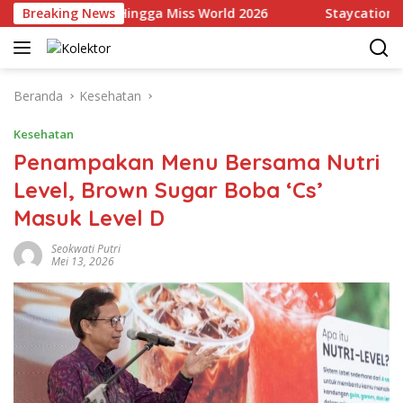
Langsung
Indonesia Hingga Miss World 2026
Breaking News
Staycation Mewah Ke
ke
konten
Beranda
Kesehatan
Kesehatan
Penampakan Menu Bersama Nutri
Level, Brown Sugar Boba ‘Cs’
Masuk Level D
Seokwati Putri
Mei 13, 2026