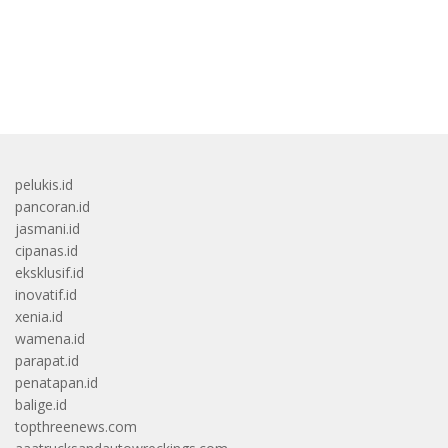
bandar besar starlight princess1000 bagi bonus
pelukis.id
pancoran.id
jasmani.id
cipanas.id
eksklusif.id
inovatif.id
xenia.id
wamena.id
parapat.id
penatapan.id
balige.id
topthreenews.com