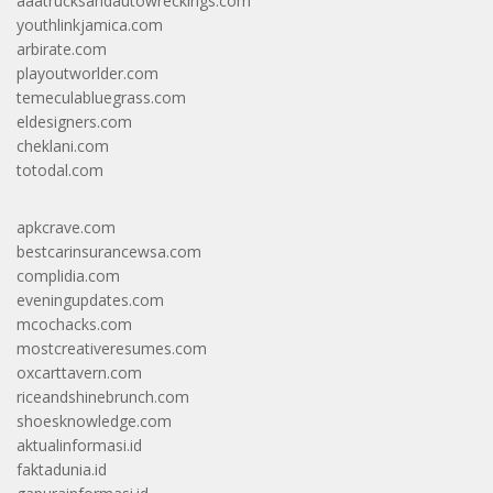
aaatrucksandautowreckings.com
youthlinkjamica.com
arbirate.com
playoutworlder.com
temeculabluegrass.com
eldesigners.com
cheklani.com
totodal.com
apkcrave.com
bestcarinsurancewsa.com
complidia.com
eveningupdates.com
mcochacks.com
mostcreativeresumes.com
oxcarttavern.com
riceandshinebrunch.com
shoesknowledge.com
aktualinformasi.id
faktadunia.id