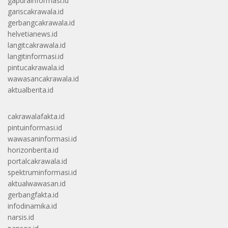
gapurainformasi.id
gariscakrawala.id
gerbangcakrawala.id
helvetianews.id
langitcakrawala.id
langitinformasi.id
pintucakrawala.id
wawasancakrawala.id
aktualberita.id
cakrawalafakta.id
pintuinformasi.id
wawasaninformasi.id
horizonberita.id
portalcakrawala.id
spektruminformasi.id
aktualwawasan.id
gerbangfakta.id
infodinamika.id
narsis.id