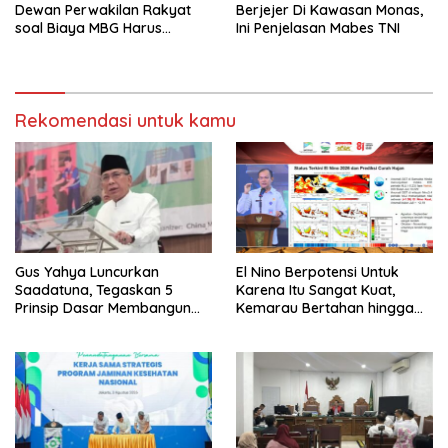
Dewan Perwakilan Rakyat
Berjejer Di Kawasan Monas,
soal Biaya MBG Harus
Ini Penjelasan Mabes TNI
Dipisah Bersama Biaya
Pembelajaran
Rekomendasi untuk kamu
Gus Yahya Luncurkan
El Nino Berpotensi Untuk
Saadatuna, Tegaskan 5
Karena Itu Sangat Kuat,
Prinsip Dasar Membangun
Kemarau Bertahan hingga
Umat Terbaik
September