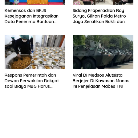
Kemensos dan BPJS
Sidang Praperadilan Roy
Kesejaganan Integrasikan
Suryo, Giliran Polda Metro
Data Penerima Bantuan
Jaya Serahkan Bukti dan
Pemerintah PBI JK
Hadirkan Ahli
Respons Pemerintah dan
Viral Di Medsos Alutsista
Dewan Perwakilan Rakyat
Berjejer Di Kawasan Monas,
soal Biaya MBG Harus
Ini Penjelasan Mabes TNI
Dipisah Bersama Biaya
Pembelajaran
bandar besar starlight princess1000 bagi bonus