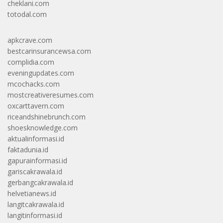
cheklani.com
totodal.com
apkcrave.com
bestcarinsurancewsa.com
complidia.com
eveningupdates.com
mcochacks.com
mostcreativeresumes.com
oxcarttavern.com
riceandshinebrunch.com
shoesknowledge.com
aktualinformasi.id
faktadunia.id
gapurainformasi.id
gariscakrawala.id
gerbangcakrawala.id
helvetianews.id
langitcakrawala.id
langitinformasi.id