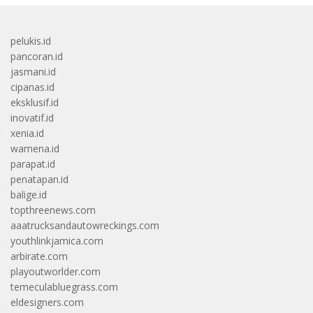
pelukis.id
pancoran.id
jasmani.id
cipanas.id
eksklusif.id
inovatif.id
xenia.id
wamena.id
parapat.id
penatapan.id
balige.id
topthreenews.com
aaatrucksandautowreckings.com
youthlinkjamica.com
arbirate.com
playoutworlder.com
temeculabluegrass.com
eldesigners.com