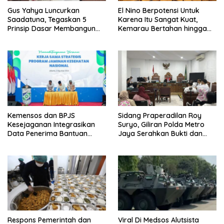
Gus Yahya Luncurkan
El Nino Berpotensi Untuk
Saadatuna, Tegaskan 5
Karena Itu Sangat Kuat,
Prinsip Dasar Membangun
Kemarau Bertahan hingga
Umat Terbaik
September
Kemensos dan BPJS
Sidang Praperadilan Roy
Kesejaganan Integrasikan
Suryo, Giliran Polda Metro
Data Penerima Bantuan
Jaya Serahkan Bukti dan
Pemerintah PBI JK
Hadirkan Ahli
Respons Pemerintah dan
Viral Di Medsos Alutsista