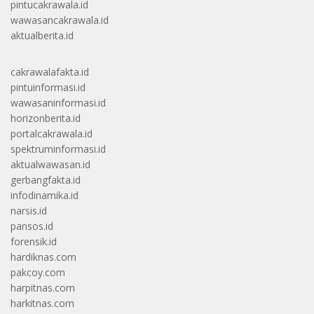
pintucakrawala.id
wawasancakrawala.id
aktualberita.id
cakrawalafakta.id
pintuinformasi.id
wawasaninformasi.id
horizonberita.id
portalcakrawala.id
spektruminformasi.id
aktualwawasan.id
gerbangfakta.id
infodinamika.id
narsis.id
pansos.id
forensik.id
hardiknas.com
pakcoy.com
harpitnas.com
harkitnas.com