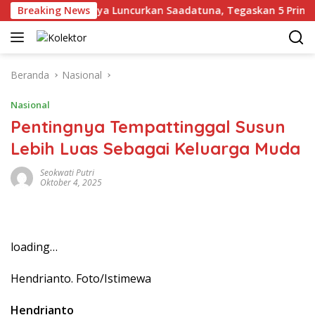
Langsung
Breaking News
Gus Yahya Luncurkan Saadatuna, Tegaskan 5 Prinsip Das
ke
konten
Beranda
Nasional
Nasional
Pentingnya Tempattinggal Susun
Lebih Luas Sebagai Keluarga Muda
Seokwati Putri
Oktober 4, 2025
loading…
Hendrianto. Foto/Istimewa
Hendrianto