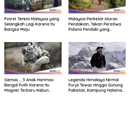
Potret Terkini Malaysia yang
Malaysia Perketat Aturan
Selangkah Lagi Karena Itu
Pendakian, Tekan Peristiwa
Bangsa Maju
Pidana Pendaki yang
Tersesat
Gemas…, 3 Anak Harimau
Legenda Himalaya Nirmal
Bengal Putih Karena Itu
Purja Tewas Hingga Gunung
Magnet Terbaru Kebun
Pakistan, Kampung Halaman
Binatang Malaysia
Berduka
bandar besar starlight princess1000 bagi bonus