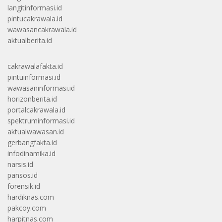
langitinformasi.id
pintucakrawala.id
wawasancakrawala.id
aktualberita.id
cakrawalafakta.id
pintuinformasi.id
wawasaninformasi.id
horizonberita.id
portalcakrawala.id
spektruminformasi.id
aktualwawasan.id
gerbangfakta.id
infodinamika.id
narsis.id
pansos.id
forensik.id
hardiknas.com
pakcoy.com
harpitnas.com