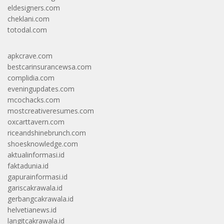
eldesigners.com
cheklani.com
totodal.com
apkcrave.com
bestcarinsurancewsa.com
complidia.com
eveningupdates.com
mcochacks.com
mostcreativeresumes.com
oxcarttavern.com
riceandshinebrunch.com
shoesknowledge.com
aktualinformasi.id
faktadunia.id
gapurainformasi.id
gariscakrawala.id
gerbangcakrawala.id
helvetianews.id
langitcakrawala.id