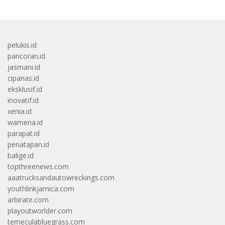
pelukis.id
pancoran.id
jasmani.id
cipanas.id
eksklusif.id
inovatif.id
xenia.id
wamena.id
parapat.id
penatapan.id
balige.id
topthreenews.com
aaatrucksandautowreckings.com
youthlinkjamica.com
arbirate.com
playoutworlder.com
temeculabluegrass.com