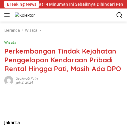
Langsung
Breaking News
Catat! 4 Minuman Ini Sebaiknya Dihindari Penderita T
ke
konten
Beranda
Wisata
Wisata
Perkembangan Tindak Kejahatan
Penggelapan Kendaraan Pribadi
Rental Hingga Pati, Masih Ada DPO
Seokwati Putri
Juli 2, 2024
Jakarta
–