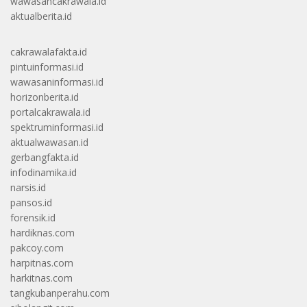
wawasancakrawala.id
aktualberita.id
cakrawalafakta.id
pintuinformasi.id
wawasaninformasi.id
horizonberita.id
portalcakrawala.id
spektruminformasi.id
aktualwawasan.id
gerbangfakta.id
infodinamika.id
narsis.id
pansos.id
forensik.id
hardiknas.com
pakcoy.com
harpitnas.com
harkitnas.com
tangkubanperahu.com