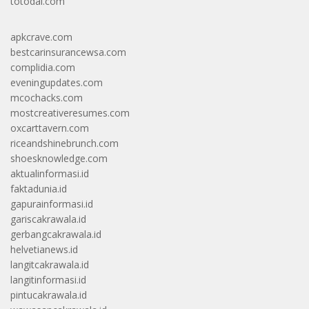
totodal.com
apkcrave.com
bestcarinsurancewsa.com
complidia.com
eveningupdates.com
mcochacks.com
mostcreativeresumes.com
oxcarttavern.com
riceandshinebrunch.com
shoesknowledge.com
aktualinformasi.id
faktadunia.id
gapurainformasi.id
gariscakrawala.id
gerbangcakrawala.id
helvetianews.id
langitcakrawala.id
langitinformasi.id
pintucakrawala.id