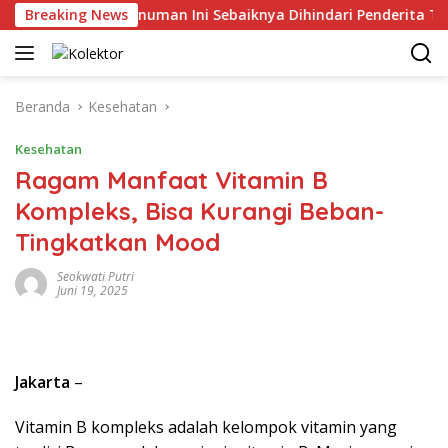
Langsung
atat! 4 Minuman Ini Sebaiknya Dihindari Penderita Tekanan Da
Breaking News
ke
konten
Beranda
Kesehatan
Kesehatan
Ragam Manfaat Vitamin B
Kompleks, Bisa Kurangi Beban-
Tingkatkan Mood
Seokwati Putri
Juni 19, 2025
Jakarta
–
Vitamin B kompleks adalah kelompok vitamin yang