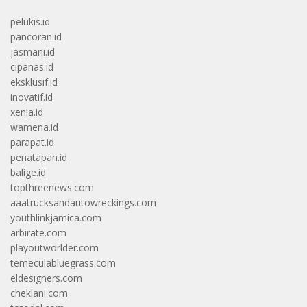
pelukis.id
pancoran.id
jasmani.id
cipanas.id
eksklusif.id
inovatif.id
xenia.id
wamena.id
parapat.id
penatapan.id
balige.id
topthreenews.com
aaatrucksandautowreckings.com
youthlinkjamica.com
arbirate.com
playoutworlder.com
temeculabluegrass.com
eldesigners.com
cheklani.com