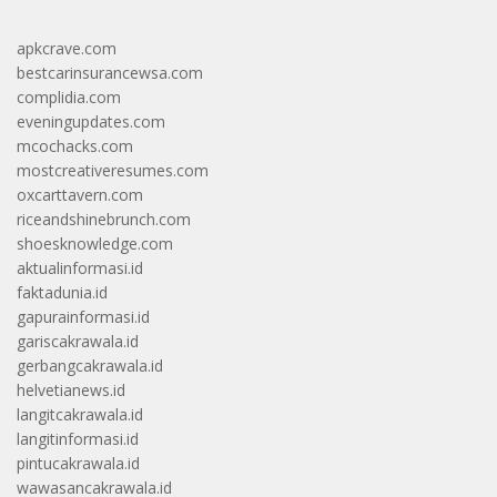
apkcrave.com
bestcarinsurancewsa.com
complidia.com
eveningupdates.com
mcochacks.com
mostcreativeresumes.com
oxcarttavern.com
riceandshinebrunch.com
shoesknowledge.com
aktualinformasi.id
faktadunia.id
gapurainformasi.id
gariscakrawala.id
gerbangcakrawala.id
helvetianews.id
langitcakrawala.id
langitinformasi.id
pintucakrawala.id
wawasancakrawala.id