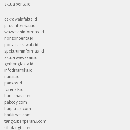
aktualberita.id
cakrawalafakta.id
pintuinformasi.id
wawasaninformasi.id
horizonberita.id
portalcakrawala.id
spektruminformasi.id
aktualwawasan.id
gerbangfakta.id
infodinamika.id
narsis.id
pansos.id
forensik.id
hardiknas.com
pakcoy.com
harpitnas.com
harkitnas.com
tangkubanperahu.com
sibolangit.com