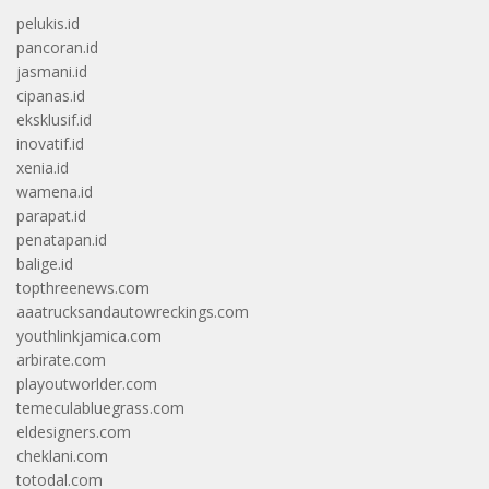
pelukis.id
pancoran.id
jasmani.id
cipanas.id
eksklusif.id
inovatif.id
xenia.id
wamena.id
parapat.id
penatapan.id
balige.id
topthreenews.com
aaatrucksandautowreckings.com
youthlinkjamica.com
arbirate.com
playoutworlder.com
temeculabluegrass.com
eldesigners.com
cheklani.com
totodal.com