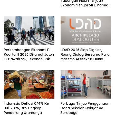
Tabungan Masih Terjadi?
Ekonom Menyoroti Dinamika
Simpanan Nasabah
Perkembangan Ekonomi RI
LDAD 2026 Siap Digelar,
Kuartal II 2026 Diramal Jatuh
Ruang Dialog Bersama Para
Di Bawah 5%, Tekanan Fiskal
Maestro Arsitektur Dunia
Bersama Sebab Itu Sorotan
Indonesia Deflasi 0,14% Ke
Purbaya Tinjau Penggunaan
Juli 2026, BPS Ungkap
Dana Sekolah Rakyat Ke
Pendorong Utamanya
Surabaya