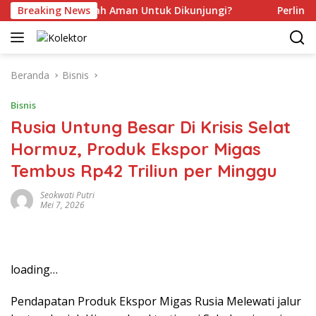
Langsung
kah Kamu Sudah Aman Untuk Dikunjungi?
Breaking News
Perlindungan
ke
konten
Beranda
Bisnis
Bisnis
Rusia Untung Besar Di Krisis Selat
Hormuz, Produk Ekspor Migas
Tembus Rp42 Triliun per Minggu
Seokwati Putri
Mei 7, 2026
loading…
Pendapatan Produk Ekspor Migas Rusia Melewati jalur