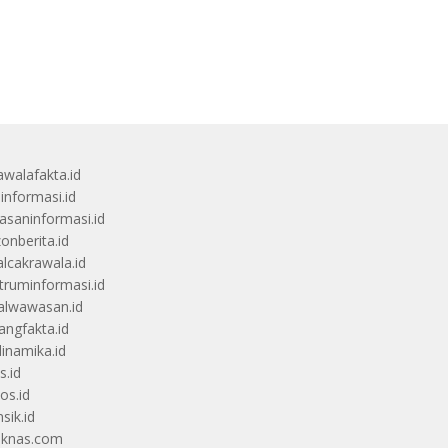
awalafakta.id
uinformasi.id
saninformasi.id
zonberita.id
alcakrawala.id
truminformasi.id
alwawasan.id
angfakta.id
dinamika.id
s.id
os.id
sik.id
iknas.com