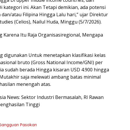
gga Di upper middle income countries, dan
 kategori ini. Akan Tetapi demikian, ada potensi
 dan/atau Filipina Hingga Lalu hari,” ujar Direktur
dies (Celios), Nailul Huda, Minggu (5/7/2026).
ng Karena Itu Raja Organisasiregional, Mengapa
g digunakan Untuk menetapkan klasifikasi kelas
asional bruto (Gross National Income/GNI) per
esia sudah berada Hingga kisaran USD 4.900 hingga
a Mutakhir saja melewati ambang batas minimal
hasilan menengah atas.
esia News: Sektor Industri Bermasalah, RI Rawan
penghasilan Tinggi
 Gangguan Pasokan