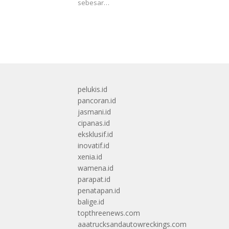
sebesar…
pelukis.id
pancoran.id
jasmani.id
cipanas.id
eksklusif.id
inovatif.id
xenia.id
wamena.id
parapat.id
penatapan.id
balige.id
topthreenews.com
aaatrucksandautowreckings.com