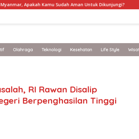
pakah Kamu Sudah Aman Untuk Dikunjungi?
Perlindung
if
Olahraga
Teknologi
Kesehatan
Life Style
Wisa
band
salah, RI Rawan Disalip
egeri Berpenghasilan Tinggi