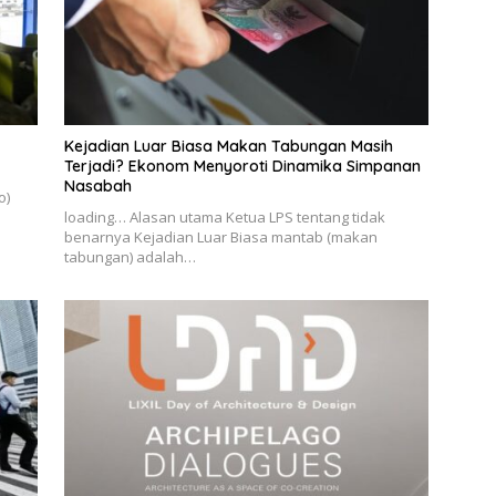
Kejadian Luar Biasa Makan Tabungan Masih
Terjadi? Ekonom Menyoroti Dinamika Simpanan
Nasabah
o)
loading… Alasan utama Ketua LPS tentang tidak
benarnya Kejadian Luar Biasa mantab (makan
tabungan) adalah…