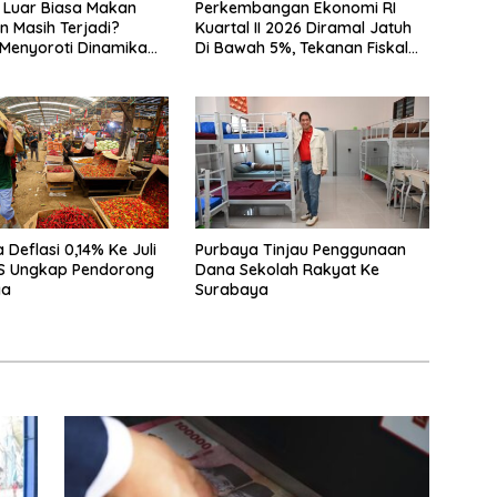
 Luar Biasa Makan
Perkembangan Ekonomi RI
 Masih Terjadi?
Kuartal II 2026 Diramal Jatuh
Menyoroti Dinamika
Di Bawah 5%, Tekanan Fiskal
n Nasabah
Bersama Sebab Itu Sorotan
 Deflasi 0,14% Ke Juli
Purbaya Tinjau Penggunaan
PS Ungkap Pendorong
Dana Sekolah Rakyat Ke
ya
Surabaya