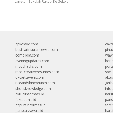
Langkah Sekolah Rakyat Ke Sekolah…
apkcrave.com
cakr
bestcarinsurancewsa.com
pint
complidia.com
wawa
eveningupdates.com
hori
mcochacks.com
port
mostcreativeresumes.com
spek
oxcarttavern.com
aktu
riceandshinebrunch.com
gerb
shoesknowledge.com
info
aktualinformasi.id
narsi
faktadunia.id
pans
gapurainformasi.id
foren
gariscakrawala.id
hard