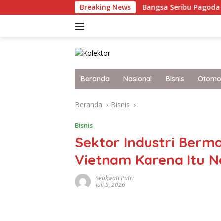
Langsung
Boikot Grammy 2027
Breaking News
Bangsa Seribu Pagoda Myanmar, A
ke
konten
Beranda
Nasional
Bisnis
Otomot
Beranda
Bisnis
Bisnis
Sektor Industri Berma
Vietnam Karena Itu N
Seokwati Putri
Juli 5, 2026