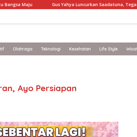
Gus Yahya Luncurkan Saadatuna, Tegaskan 5 Prinsip D
if
Olahraga
Teknologi
Kesehatan
Life Style
Wisa
band
an, Ayo Persiapan