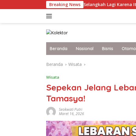
Langsung
erkini Malaysia yang Selangkah Lagi Karena Itu Bangsa Maju
Breaking News
ke
konten
Beranda
Nasional
Bisnis
Otomot
Beranda
Wisata
Wisata
Sepekan Jelang Lebar
Tamasya!
Seokwati Putri
Maret 16, 2026