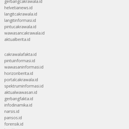
gerbangcakrawala.id
helvetianews.id
langitcakrawala.id
langitinformasi.id
pintucakrawala.id
wawasancakrawala.id
aktualberita.id
cakrawalafakta.id
pintuinformasi.id
wawasaninformasi.id
horizonberita.id
portalcakrawala.id
spektruminformasi.id
aktualwawasan.id
gerbangfakta.id
infodinamika.id
narsis.id
pansos.id
forensik.id