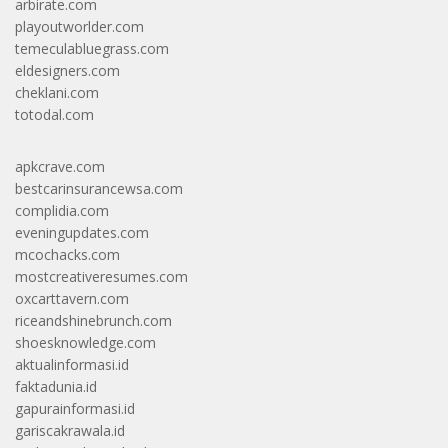
arbirate.com
playoutworlder.com
temeculabluegrass.com
eldesigners.com
cheklani.com
totodal.com
apkcrave.com
bestcarinsurancewsa.com
complidia.com
eveningupdates.com
mcochacks.com
mostcreativeresumes.com
oxcarttavern.com
riceandshinebrunch.com
shoesknowledge.com
aktualinformasi.id
faktadunia.id
gapurainformasi.id
gariscakrawala.id