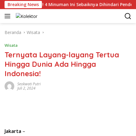
Langsung
Breaking News
Catat! 4 Minuman Ini Sebaiknya Dihindari Penderita Teka
ke
konten
Beranda
Wisata
Wisata
Ternyata Layang-layang Tertua
Hingga Dunia Ada Hingga
Indonesia!
Seokwati Putri
Juli 2, 2024
Jakarta
–