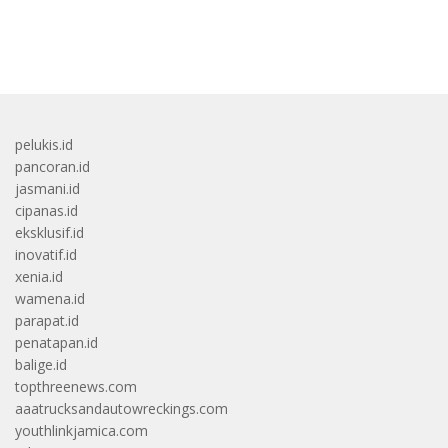
bandar besar starlight princess1000 bagi bonus
pelukis.id
pancoran.id
jasmani.id
cipanas.id
eksklusif.id
inovatif.id
xenia.id
wamena.id
parapat.id
penatapan.id
balige.id
topthreenews.com
aaatrucksandautowreckings.com
youthlinkjamica.com