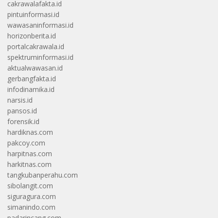
cakrawalafakta.id
pintuinformasi.id
wawasaninformasi.id
horizonberita.id
portalcakrawala.id
spektruminformasi.id
aktualwawasan.id
gerbangfakta.id
infodinamika.id
narsis.id
pansos.id
forensik.id
hardiknas.com
pakcoy.com
harpitnas.com
harkitnas.com
tangkubanperahu.com
sibolangit.com
siguragura.com
simanindo.com
padarincang.com