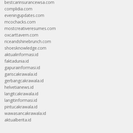
bestcarinsurancewsa.com
complidia.com
eveningupdates.com
mcochacks.com
mostcreativeresumes.com
oxcarttavern.com
riceandshinebrunch.com
shoesknowledge.com
aktualinformasi.id
faktadunia.id
gapurainformasi.id
gariscakrawala.id
gerbangcakrawala.id
helvetianews.id
langitcakrawala.id
langitinformasi.id
pintucakrawala.id
wawasancakrawala.id
aktualberita.id