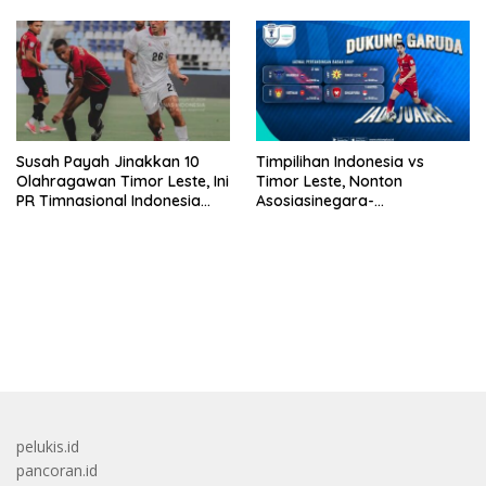
Susah Payah Jinakkan 10
Timpilihan Indonesia vs
Olahragawan Timor Leste, Ini
Timor Leste, Nonton
PR Timnasional Indonesia
Asosiasinegara-
Jelang Hadapi Vietnam
Negaraasiatenggara Mobil
Hyundai Cup 2026 Di VISION+
bandar besar starlight princess1000 bagi bonus
pelukis.id
pancoran.id