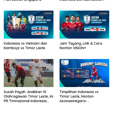
Singapura
Indonesia vs Vietnam dan
Jam Tayang, Link & Cara
Kamboja vs Timor Leste
Nonton VISION+
Susah Payah Jinakkan 10
Timpilihan Indonesia vs
Olahragawan Timor Leste, Ini
Timor Leste, Nonton
PR Timnasional Indonesia
Asosiasinegara-
Jelang Hadapi Vietnam
Negaraasiatenggara Mobil
Hyundai Cup 2026 Di VISION+