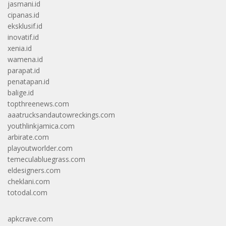
jasmani.id
cipanas.id
eksklusif.id
inovatif.id
xenia.id
wamena.id
parapat.id
penatapan.id
balige.id
topthreenews.com
aaatrucksandautowreckings.com
youthlinkjamica.com
arbirate.com
playoutworlder.com
temeculabluegrass.com
eldesigners.com
cheklani.com
totodal.com
apkcrave.com