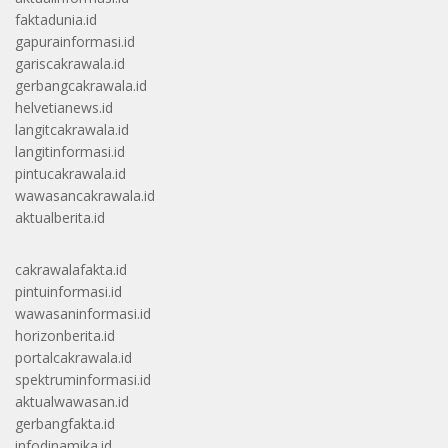
faktadunia.id
gapurainformasi.id
gariscakrawala.id
gerbangcakrawala.id
helvetianews.id
langitcakrawala.id
langitinformasi.id
pintucakrawala.id
wawasancakrawala.id
aktualberita.id
cakrawalafakta.id
pintuinformasi.id
wawasaninformasi.id
horizonberita.id
portalcakrawala.id
spektruminformasi.id
aktualwawasan.id
gerbangfakta.id
infodinamika.id