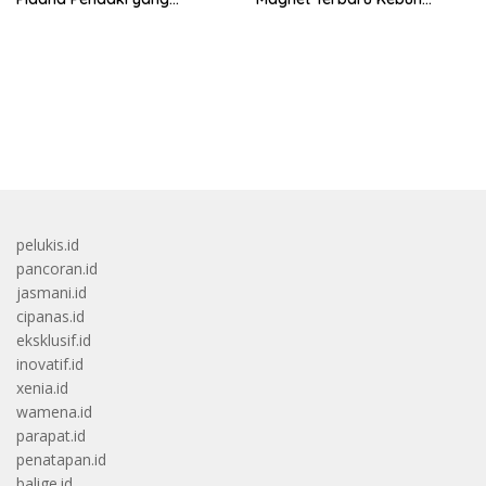
Tersesat
Binatang Malaysia
bandar besar starlight princess1000 bagi bonus
pelukis.id
pancoran.id
jasmani.id
cipanas.id
eksklusif.id
inovatif.id
xenia.id
wamena.id
parapat.id
penatapan.id
balige.id