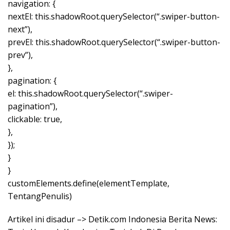
navigation: {
nextEl: this.shadowRoot.querySelector(“.swiper-button-
next”),
prevEl: this.shadowRoot.querySelector(“.swiper-button-
prev”),
},
pagination: {
el: this.shadowRoot.querySelector(“.swiper-
pagination”),
clickable: true,
},
});
}
}
customElements.define(elementTemplate,
TentangPenulis)
Artikel ini disadur –> Detik.com Indonesia Berita News: