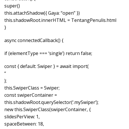
super()
this.attachShadow({ Gaya: “open” })
this.shadowRoot.innerHTML = TentangPenulis.html
}
async connectedCallback() {
if (elementType === ‘single’) return false;
const { default: Swiper } = await import(
”
);
this.SwiperClass = Swiper;
const swiperContainer =
this.shadowRoot.querySelector(‘.mySwiper’);
new this.SwiperClass(swiperContainer, {
slidesPerView: 1,
spaceBetween: 18,