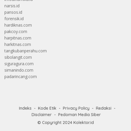
narsis.id
pansos.id
forensik.id
hardiknas.com
pakcoy.com
harpitnas.com
harkitnas.com
tangkubanperahu.com
sibolangit.com
siguragura.com
simanindo.com
padarincang.com
Indeks
Kode Etik
Privacy Policy
Redaksi
Disclaimer
Pedoman Media Siber
© Copyright 2024
Kolektor.id