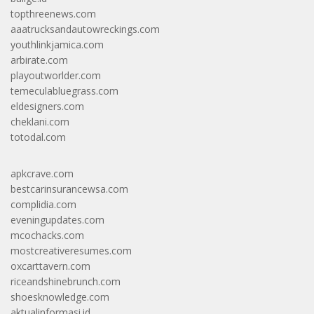
topthreenews.com
aaatrucksandautowreckings.com
youthlinkjamica.com
arbirate.com
playoutworlder.com
temeculabluegrass.com
eldesigners.com
cheklani.com
totodal.com
apkcrave.com
bestcarinsurancewsa.com
complidia.com
eveningupdates.com
mcochacks.com
mostcreativeresumes.com
oxcarttavern.com
riceandshinebrunch.com
shoesknowledge.com
aktualinformasi.id