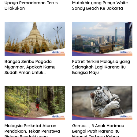
Upaya Pemadaman Terus
Mutakhir yang Punya White
Dilakukan
Sandy Beach Ke Jakarta
Bangsa Seribu Pagoda
Potret Terkini Malaysia yang
Myanmar, Apakah Kamu
Selangkah Lagi Karena Itu
Sudah Aman Untuk
Bangsa Maju
Dikunjungi?
Malaysia Perketat Aturan
Gemas…, 3 Anak Harimau
Pendakian, Tekan Peristiwa
Bengal Putih Karena Itu
Pidana Pendaki yang
Magnet Terbaru Kebun