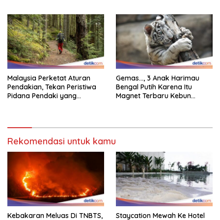
Dikunjungi?
Malaysia Perketat Aturan
Gemas…, 3 Anak Harimau
Pendakian, Tekan Peristiwa
Bengal Putih Karena Itu
Pidana Pendaki yang
Magnet Terbaru Kebun
Tersesat
Binatang Malaysia
Rekomendasi untuk kamu
Kebakaran Meluas Di TNBTS,
Staycation Mewah Ke Hotel