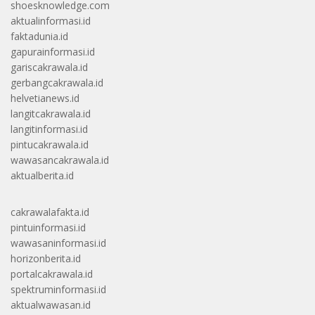
shoesknowledge.com
aktualinformasi.id
faktadunia.id
gapurainformasi.id
gariscakrawala.id
gerbangcakrawala.id
helvetianews.id
langitcakrawala.id
langitinformasi.id
pintucakrawala.id
wawasancakrawala.id
aktualberita.id
cakrawalafakta.id
pintuinformasi.id
wawasaninformasi.id
horizonberita.id
portalcakrawala.id
spektruminformasi.id
aktualwawasan.id