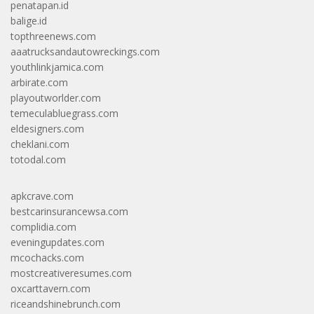
penatapan.id
balige.id
topthreenews.com
aaatrucksandautowreckings.com
youthlinkjamica.com
arbirate.com
playoutworlder.com
temeculabluegrass.com
eldesigners.com
cheklani.com
totodal.com
apkcrave.com
bestcarinsurancewsa.com
complidia.com
eveningupdates.com
mcochacks.com
mostcreativeresumes.com
oxcarttavern.com
riceandshinebrunch.com