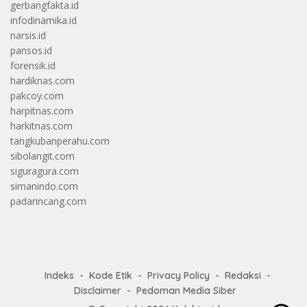
gerbangfakta.id
infodinamika.id
narsis.id
pansos.id
forensik.id
hardiknas.com
pakcoy.com
harpitnas.com
harkitnas.com
tangkubanperahu.com
sibolangit.com
siguragura.com
simanindo.com
padarincang.com
Indeks
Kode Etik
Privacy Policy
Redaksi
Disclaimer
Pedoman Media Siber