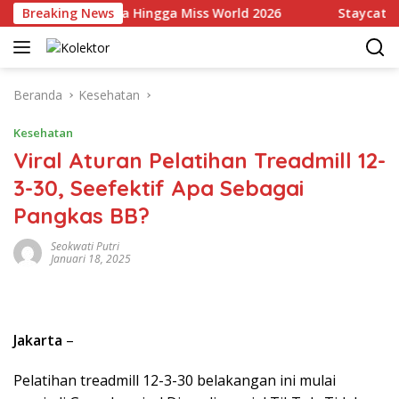
Langsung
kili Indonesia Hingga Miss World 2026
Breaking News
Staycation Mew
ke
konten
Beranda
Kesehatan
Kesehatan
Viral Aturan Pelatihan Treadmill 12-
3-30, Seefektif Apa Sebagai
Pangkas BB?
Seokwati Putri
Januari 18, 2025
Jakarta
–
Pelatihan treadmill 12-3-30 belakangan ini mulai