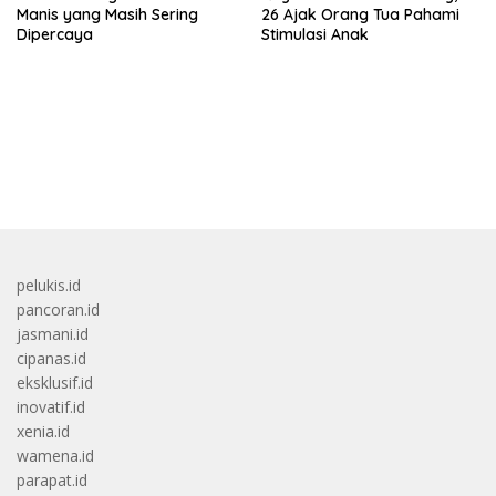
Manis yang Masih Sering
26 Ajak Orang Tua Pahami
Dipercaya
Stimulasi Anak
bandar besar starlight princess1000 bagi bonus
pelukis.id
pancoran.id
jasmani.id
cipanas.id
eksklusif.id
inovatif.id
xenia.id
wamena.id
parapat.id