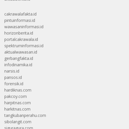
cakrawalafakta.id
pintuinformasi.id
wawasaninformasi.id
horizonberita.id
portalcakrawala.id
spektruminformasi.id
aktualwawasan.id
gerbangfakta.id
infodinamika.id
narsis.id
pansos.id
forensik.id
hardiknas.com
pakcoy.com
harpitnas.com
harkitnas.com
tangkubanperahu.com
sibolangit.com
siguragura.com