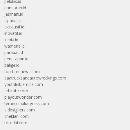
pelukis.id
pancoran.id
jasmani.id
cipanas.id
eksklusif.id
inovatif.id
xenia.id
wamena.id
parapat.id
penatapan.id
balige.id
topthreenews.com
aaatrucksandautowreckings.com
youthlinkjamica.com
arbirate.com
playoutworlder.com
temeculabluegrass.com
eldesigners.com
cheklani.com
totodal.com