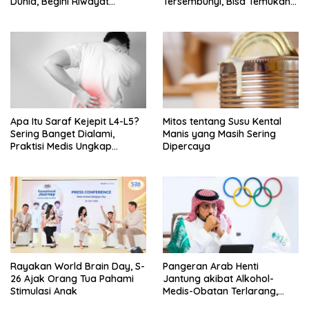
Dunia, Begini Riwayat
Tersembunyi, Bisa Temukan
Sakitnya
Semua?
Apa Itu Saraf Kejepit L4-L5?
Mitos tentang Susu Kental
Sering Banget Dialami,
Manis yang Masih Sering
Praktisi Medis Ungkap
Dipercaya
Tanda-Tanda-Penyebabnya
Rayakan World Brain Day, S-
Pangeran Arab Henti
26 Ajak Orang Tua Pahami
Jantung akibat Alkohol-
Stimulasi Anak
Medis-Obatan Terlarang,
Sempat Berjuang Lawan