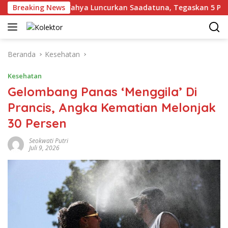
Langsung
Breaking News
Gus Yahya Luncurkan Saadatuna, Tegaskan 5 Prinsip 
ke
konten
Beranda
Kesehatan
Kesehatan
Gelombang Panas ‘Menggila’ Di
Prancis, Angka Kematian Melonjak
30 Persen
Seokwati Putri
Juli 9, 2026