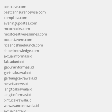
apkcrave.com
bestcarinsurancewsa.com
complidia.com
eveningupdates.com
mcochacks.com
mostcreativeresumes.com
oxcarttavern.com
riceandshinebrunch.com
shoesknowledge.com
aktualinformasi.id
faktadunia.id
gapurainformasi.id
gariscakrawala.id
gerbangcakrawala.id
helvetianews.id
langitcakrawala.id
langitinformasi.id
pintucakrawala.id
wawasancakrawala.id
aktualberita.id