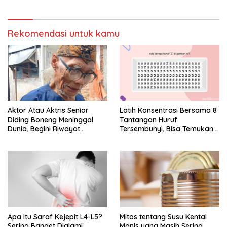
Kecanduan
Rekomendasi untuk kamu
Aktor Atau Aktris Senior
Latih Konsentrasi Bersama 8
Diding Boneng Meninggal
Tantangan Huruf
Dunia, Begini Riwayat
Tersembunyi, Bisa Temukan
Sakitnya
Semua?
Apa Itu Saraf Kejepit L4-L5?
Mitos tentang Susu Kental
Sering Banget Dialami,
Manis yang Masih Sering