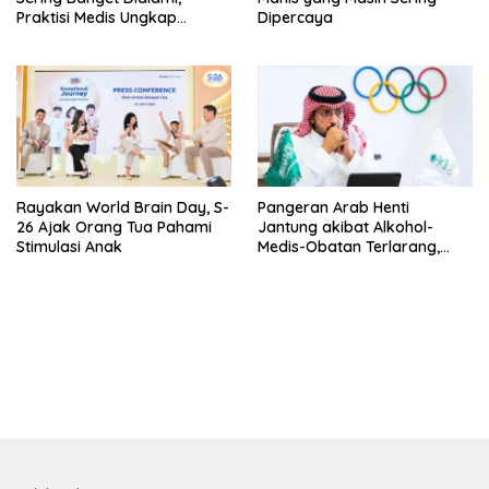
Praktisi Medis Ungkap
Dipercaya
Tanda-Tanda-Penyebabnya
Rayakan World Brain Day, S-
Pangeran Arab Henti
26 Ajak Orang Tua Pahami
Jantung akibat Alkohol-
Stimulasi Anak
Medis-Obatan Terlarang,
Sempat Berjuang Lawan
Kecanduan
bandar besar starlight princess1000 bagi bonus