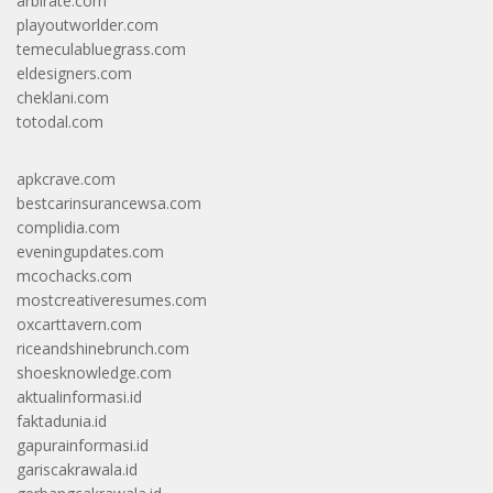
arbirate.com
playoutworlder.com
temeculabluegrass.com
eldesigners.com
cheklani.com
totodal.com
apkcrave.com
bestcarinsurancewsa.com
complidia.com
eveningupdates.com
mcochacks.com
mostcreativeresumes.com
oxcarttavern.com
riceandshinebrunch.com
shoesknowledge.com
aktualinformasi.id
faktadunia.id
gapurainformasi.id
gariscakrawala.id