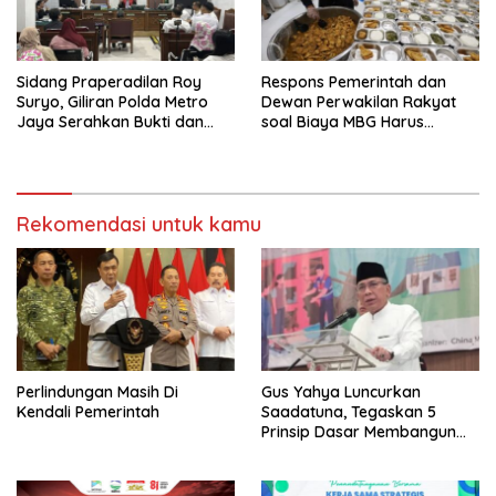
Sidang Praperadilan Roy
Respons Pemerintah dan
Suryo, Giliran Polda Metro
Dewan Perwakilan Rakyat
Jaya Serahkan Bukti dan
soal Biaya MBG Harus
Hadirkan Ahli
Dipisah Bersama Biaya
Pembelajaran
Rekomendasi untuk kamu
Perlindungan Masih Di
Gus Yahya Luncurkan
Kendali Pemerintah
Saadatuna, Tegaskan 5
Prinsip Dasar Membangun
Umat Terbaik