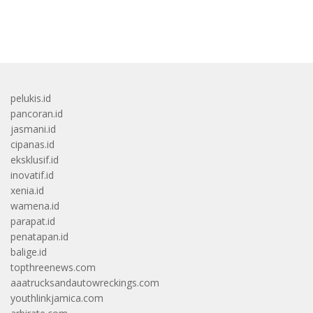
bandar besar starlight princess1000 bagi bonus
pelukis.id
pancoran.id
jasmani.id
cipanas.id
eksklusif.id
inovatif.id
xenia.id
wamena.id
parapat.id
penatapan.id
balige.id
topthreenews.com
aaatrucksandautowreckings.com
youthlinkjamica.com