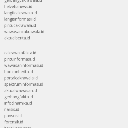
gerbangcakrawala.id
helvetianews.id
langitcakrawala.id
langitinformasi.id
pintucakrawala.id
wawasancakrawala.id
aktualberita.id
cakrawalafakta.id
pintuinformasi.id
wawasaninformasi.id
horizonberita.id
portalcakrawala.id
spektruminformasi.id
aktualwawasan.id
gerbangfakta.id
infodinamika.id
narsis.id
pansos.id
forensik.id