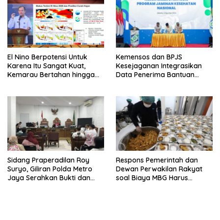
El Nino Berpotensi Untuk
Kemensos dan BPJS
Karena Itu Sangat Kuat,
Kesejaganan Integrasikan
Kemarau Bertahan hingga
Data Penerima Bantuan
September
Pemerintah PBI JK
Sidang Praperadilan Roy
Respons Pemerintah dan
Suryo, Giliran Polda Metro
Dewan Perwakilan Rakyat
Jaya Serahkan Bukti dan
soal Biaya MBG Harus
Hadirkan Ahli
Dipisah Bersama Biaya
Pembelajaran