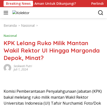
Langsung
ah Kamu Sudah Aman Untuk Dikunjungi?
Breaking News
Perlindungan 
ke
konten
Beranda
Nasional
Nasional
KPK Lelang Ruko Milik Mantan
Wakil Rektor UI Hingga Margonda
Depok, Minat?
Seokwati Putri
Juli 1, 2024
Komisi Pemberantasan Penyalahgunaan Jabatan (KPK)
bakal melelang ruko milik mantan Wakil Rektor
Universitas Indonesia (UI) Tafsir Nurchamid. Foto/Dok