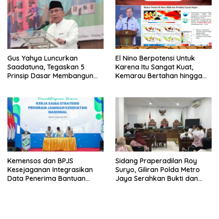
Gus Yahya Luncurkan
El Nino Berpotensi Untuk
Saadatuna, Tegaskan 5
Karena Itu Sangat Kuat,
Prinsip Dasar Membangun
Kemarau Bertahan hingga
Umat Terbaik
September
Kemensos dan BPJS
Sidang Praperadilan Roy
Kesejaganan Integrasikan
Suryo, Giliran Polda Metro
Data Penerima Bantuan
Jaya Serahkan Bukti dan
Pemerintah PBI JK
Hadirkan Ahli