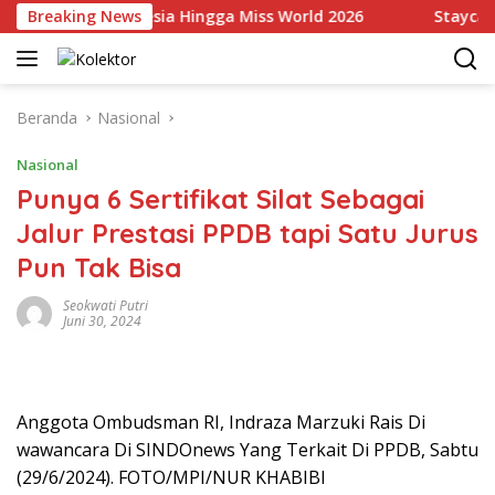
Langsung
kili Indonesia Hingga Miss World 2026
Breaking News
Staycation Mew
ke
konten
Beranda
Nasional
Nasional
Punya 6 Sertifikat Silat Sebagai
Jalur Prestasi PPDB tapi Satu Jurus
Pun Tak Bisa
Seokwati Putri
Juni 30, 2024
Anggota Ombudsman RI, Indraza Marzuki Rais Di
wawancara Di SINDOnews Yang Terkait Di PPDB, Sabtu
(29/6/2024). FOTO/MPI/NUR KHABIBI