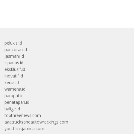
bandar besar starlight princess1000 bagi bonus
pelukis.id
pancoran.id
jasmani.id
cipanas.id
eksklusif.id
inovatif.id
xenia.id
wamena.id
parapat.id
penatapan.id
balige.id
topthreenews.com
aaatrucksandautowreckings.com
youthlinkjamica.com