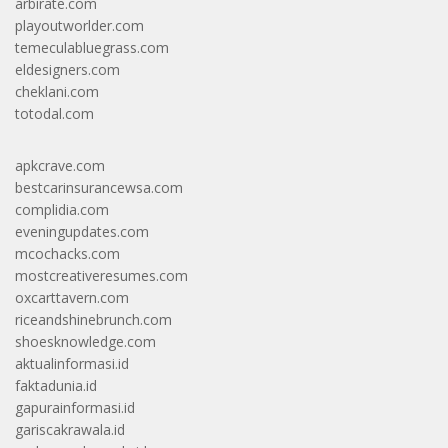
arbirate.com
playoutworlder.com
temeculabluegrass.com
eldesigners.com
cheklani.com
totodal.com
apkcrave.com
bestcarinsurancewsa.com
complidia.com
eveningupdates.com
mcochacks.com
mostcreativeresumes.com
oxcarttavern.com
riceandshinebrunch.com
shoesknowledge.com
aktualinformasi.id
faktadunia.id
gapurainformasi.id
gariscakrawala.id