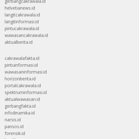
gerbangcakrawala.id
helvetianews.id
langitcakrawala.id
langitinformasi.id
pintucakrawala.id
wawasancakrawala.id
aktualberita.id
cakrawalafakta.id
pintuinformasi.id
wawasaninformasi.id
horizonberita.id
portalcakrawala.id
spektruminformasi.id
aktualwawasan.id
gerbangfakta.id
infodinamika.id
narsis.id
pansos.id
forensik.id