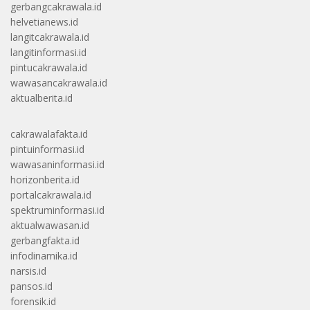
gerbangcakrawala.id
helvetianews.id
langitcakrawala.id
langitinformasi.id
pintucakrawala.id
wawasancakrawala.id
aktualberita.id
cakrawalafakta.id
pintuinformasi.id
wawasaninformasi.id
horizonberita.id
portalcakrawala.id
spektruminformasi.id
aktualwawasan.id
gerbangfakta.id
infodinamika.id
narsis.id
pansos.id
forensik.id