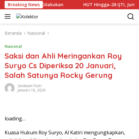
Langsung
daman Terus Dilakukan
Breaking News
HUT Hingga-28 IJTI, Jurnalis M
ke
konten
Beranda
Nasional
Nasional
Saksi dan Ahli Meringankan Roy
Suryo Cs Diperiksa 20 Januari,
Salah Satunya Rocky Gerung
Seokwati Putri
Januari 16, 2026
loading…
Kuasa Hukum Roy Suryo, Al Katiri mengungkapkan,