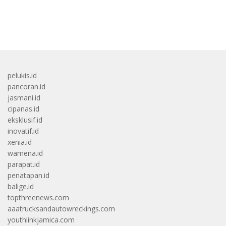
bandar besar starlight princess1000 bagi bonus
pelukis.id
pancoran.id
jasmani.id
cipanas.id
eksklusif.id
inovatif.id
xenia.id
wamena.id
parapat.id
penatapan.id
balige.id
topthreenews.com
aaatrucksandautowreckings.com
youthlinkjamica.com