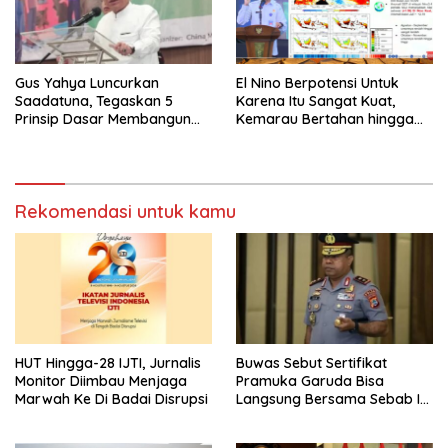
Gus Yahya Luncurkan
El Nino Berpotensi Untuk
Saadatuna, Tegaskan 5
Karena Itu Sangat Kuat,
Prinsip Dasar Membangun
Kemarau Bertahan hingga
Umat Terbaik
September
Rekomendasi untuk kamu
HUT Hingga-28 IJTI, Jurnalis
Buwas Sebut Sertifikat
Monitor Diimbau Menjaga
Pramuka Garuda Bisa
Marwah Ke Di Badai Disrupsi
Langsung Bersama Sebab Itu
Polisi Tanpa Tes, Polri: Tetap
Harus Ikuti Seleksi