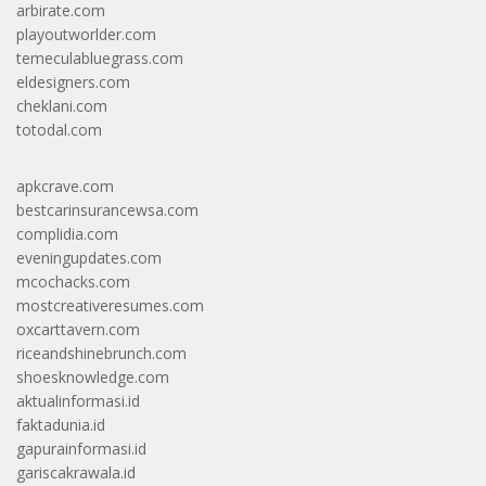
arbirate.com
playoutworlder.com
temeculabluegrass.com
eldesigners.com
cheklani.com
totodal.com
apkcrave.com
bestcarinsurancewsa.com
complidia.com
eveningupdates.com
mcochacks.com
mostcreativeresumes.com
oxcarttavern.com
riceandshinebrunch.com
shoesknowledge.com
aktualinformasi.id
faktadunia.id
gapurainformasi.id
gariscakrawala.id